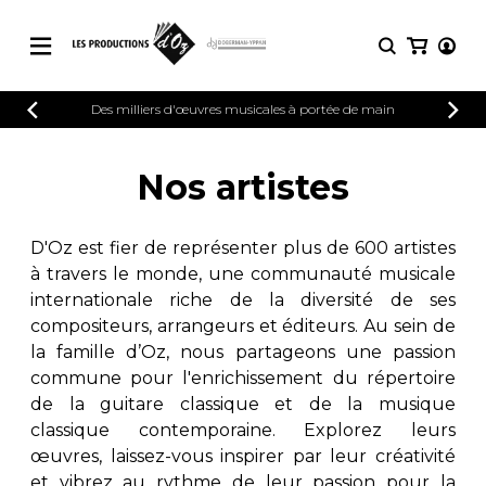
CATALOGUE
Des milliers d'œuvres musicales à portée de main
CONNEXION
Explorez notre catalogue de partitions
PARTITIONS 
INSCRIPTION
riche en œuvres originales et en
Nos artistes
arrangements de qualité.
Méthodes
Guitare seule
Explorez notre catalogue de partitions
D'Oz est fier de représenter plus de 600 artistes
riche en œuvres originales et en
2 guitares
à travers le monde, une communauté musicale
arrangements de qualité.
3 guitares
internationale riche de la diversité de ses
4 guitares
PARTITIONS POUR GUITARE
compositeurs, arrangeurs et éditeurs. Au sein de
5 guitares et plus
la famille d’Oz, nous partageons une passion
Ensemble de guitare
commune pour l'enrichissement du répertoire
PARTITIONS POUR AUTRES
Orchestre de guitares
INSTRUMENTS
de la guitare classique et de la musique
Concerto pour guitar
classique contemporaine. Explorez leurs
Guitare et un autre 
œuvres, laissez-vous inspirer par leur créativité
PARTITIONS POUR ENSEMBLES
Musique de chambre 
et vibrez au rythme de leur passion pour la