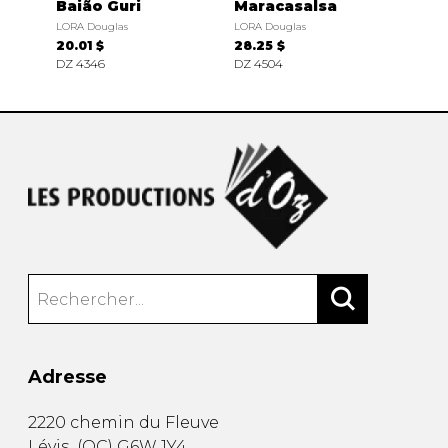
Baião Guri
Maracasalsa
LORA Douglas
LORA Douglas
20.01 $
28.25 $
DZ 4346
DZ 4504
Adresse
2220 chemin du Fleuve
Lévis
(
QC
)
G6W 1Y4