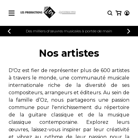
CATALOGUE
Des milliers d'œuvres musicales à portée de main
CONNEXION
Explorez notre catalogue de partitions
PARTITIONS 
INSCRIPTION
riche en œuvres originales et en
Nos artistes
arrangements de qualité.
Méthodes
Guitare seule
Explorez notre catalogue de partitions
D'Oz est fier de représenter plus de 600 artistes
riche en œuvres originales et en
2 guitares
à travers le monde, une communauté musicale
arrangements de qualité.
3 guitares
internationale riche de la diversité de ses
4 guitares
PARTITIONS POUR GUITARE
compositeurs, arrangeurs et éditeurs. Au sein de
5 guitares et plus
la famille d’Oz, nous partageons une passion
Ensemble de guitare
commune pour l'enrichissement du répertoire
PARTITIONS POUR AUTRES
Orchestre de guitares
INSTRUMENTS
de la guitare classique et de la musique
Concerto pour guitar
classique contemporaine. Explorez leurs
Guitare et un autre 
œuvres, laissez-vous inspirer par leur créativité
PARTITIONS POUR ENSEMBLES
Musique de chambre 
et vibrez au rythme de leur passion pour la