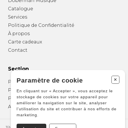
Doberman Musique
Catalogue
Services
Politique de Confidentialité
À propos
Carte cadeaux
Contact
Section
+
Paramètre de cookie
Partitions pour guitare
Partitions pour autres instruments
En cliquant sur « Accepter », vous acceptez le
stockage de cookies sur votre appareil pour
Partitions pour ensembles
améliorer la navigation sur le site, analyser
Autres produits
l’utilisation du site et contribuer à nos efforts de
marketing.
TOUS DROITS RÉSERVÉS © COPYRIGHT 2026 – PRODUCTIONS D'OZ