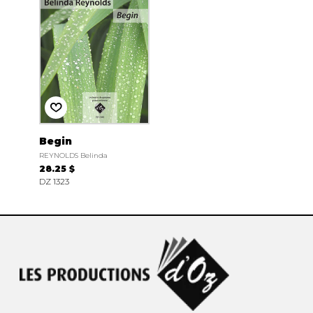
Begin
REYNOLDS Belinda
28.25 $
DZ 1323