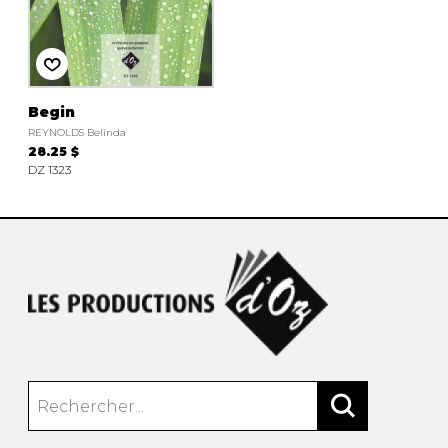
AUTRES PRODUITS
Begin
REYNOLDS Belinda
28.25 $
DZ 1323