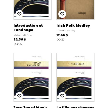
Introduction et
Irish Folk Medley
Fandango
SPARKS Jeremy
BOCCHERINI L.
17.66 $
22.36 $
DO 37
DO 95
Jesu Joy of Man's
La fille aux cheveux