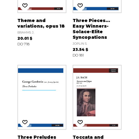
Theme and
Three Pieces...
variations, opus 18
Easy Winners-
Solace-Elite
BRAHMS J.
Syncopations
20.01 $
DO 718
JOPLIN S.
23.54 $
DO 181
Three Preludes
Toccata and