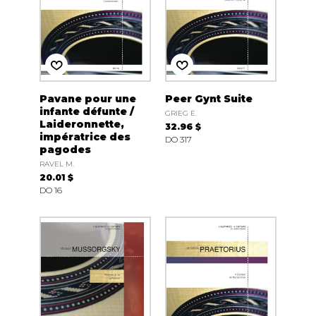
Pavane pour une
Peer Gynt Suite
infante défunte /
GRIEG E.
Laideronnette,
32.96 $
impératrice des
DO 317
pagodes
RAVEL M.
20.01 $
DO 16