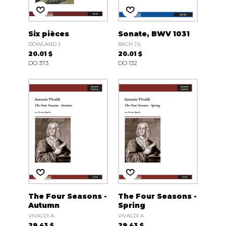
Six pièces
Sonate, BWV 1031
DOWLAND J.
BACH J.S.
20.01 $
20.01 $
DO 373
DO 132
The Four Seasons -
The Four Seasons -
Autumn
Spring
VIVALDI A.
VIVALDI A.
29.43 $
29.43 $