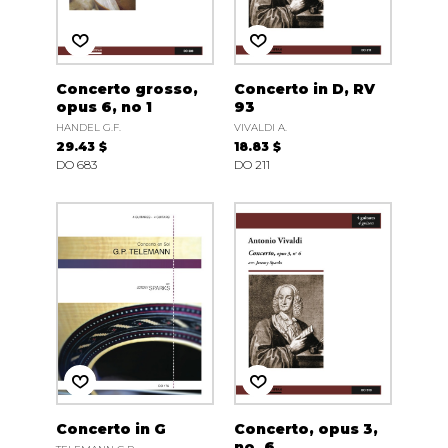
Concerto grosso,
Concerto in D, RV
opus 6, no 1
93
HANDEL G.F.
VIVALDI A.
29.43 $
18.83 $
DO 683
DO 211
Concerto in G
Concerto, opus 3,
no. 6