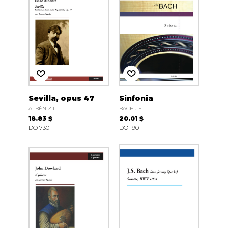
Sevilla, opus 47
Sinfonia
ALBÉNIZ I.
BACH J.S.
18.83 $
20.01 $
DO 730
DO 190