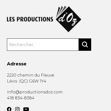
Adresse
2220 chemin du Fleuve
Lévis
(
QC
)
G6W 1Y4
info@productionsdoz.com
418 834-8384