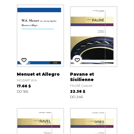
Menuet et Allegro
Pavane et
Sicilienne
MOZART W.A.
17.66 $
FAURÉ Gabriel
DO 165
22.36 $
DO 246