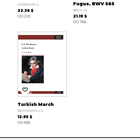
Fugue, BWV 565
GERSWHIN G.
22.36 $
BACH J.S.
DO 200
21.19 $
DO 766
Turkish March
BEETHOVEN L.V.
12.95 $
DO 836