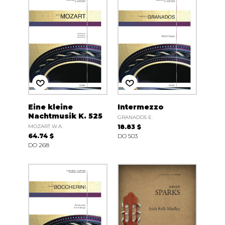
Eine kleine
Intermezzo
Nachtmusik K. 525
GRANADOS E.
MOZART W.A.
18.83 $
64.74 $
DO 503
DO 268