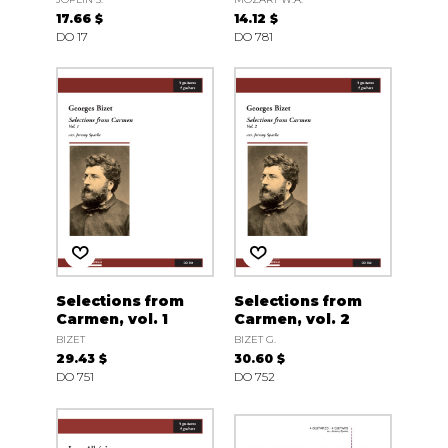
17.66 $
14.12 $
DO 17
DO 781
Selections from
Selections from
Carmen, vol. 1
Carmen, vol. 2
BIZET
BIZET G.
29.43 $
30.60 $
DO 751
DO 752