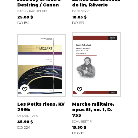
Desiring / Canon
de lin, Rêverie
BACH / PACHELBEL
DEBUSSY C.
25.89 $
18.83 $
DO 184
DO 169
Les Petits riens, KV
Marche militaire,
299b
opus 51, no. 1, D.
733
MOZART W.A.
45.90 $
SCHUBERT F.
DO 224
15.30 $
DO 710