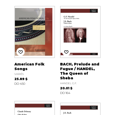
American Folk
BACH, Prelude and
Songs
Fugue / HANDEL,
The Queen of
VARIÉS
Sheba
25.89 $
DO 450
HANDEL G.F.
20.01 $
DO 164