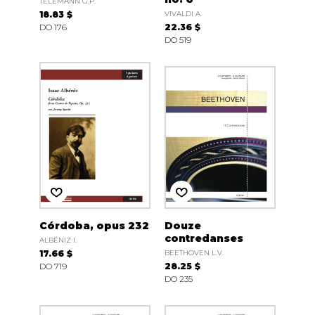
TELEMANN G.P.
18.83 $
VIVALDI A.
DO 176
22.36 $
DO 519
Córdoba, opus 232
Douze
contredanses
ALBÉNIZ I.
17.66 $
BEETHOVEN L.V.
DO 719
28.25 $
DO 235