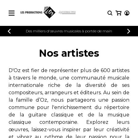
CATALOGUE
Des milliers d'œuvres musicales à portée de main
CONNEXION
Explorez notre catalogue de partitions
PARTITIONS 
INSCRIPTION
riche en œuvres originales et en
Nos artistes
arrangements de qualité.
Méthodes
Guitare seule
Explorez notre catalogue de partitions
D'Oz est fier de représenter plus de 600 artistes
riche en œuvres originales et en
2 guitares
à travers le monde, une communauté musicale
arrangements de qualité.
3 guitares
internationale riche de la diversité de ses
4 guitares
PARTITIONS POUR GUITARE
compositeurs, arrangeurs et éditeurs. Au sein de
5 guitares et plus
la famille d’Oz, nous partageons une passion
Ensemble de guitare
commune pour l'enrichissement du répertoire
PARTITIONS POUR AUTRES
Orchestre de guitares
INSTRUMENTS
de la guitare classique et de la musique
Concerto pour guitar
classique contemporaine. Explorez leurs
Guitare et un autre 
œuvres, laissez-vous inspirer par leur créativité
PARTITIONS POUR ENSEMBLES
Musique de chambre 
et vibrez au rythme de leur passion pour la