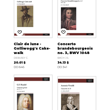
Clair de lune -
Concerto
Golliwogg's Cake-
brandebourgeois
walk
no. 3, BWV 1048
DEBUSSY C.
BACH J.S.
20.01 $
34.13 $
DO 646
DO 341