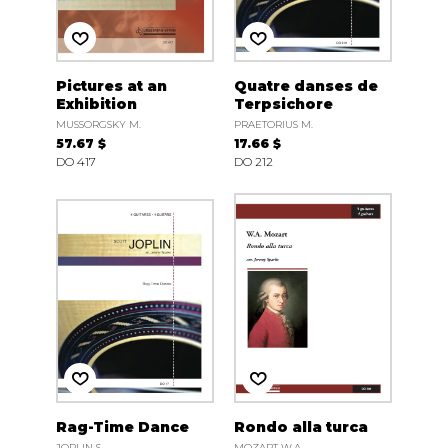
Pictures at an
Quatre danses de
Exhibition
Terpsichore
MUSSORGSKY M.
PRAETORIUS M.
57.67 $
17.66 $
DO 417
DO 212
Rag-Time Dance
Rondo alla turca
JOPLIN S.
MOZART W.A.