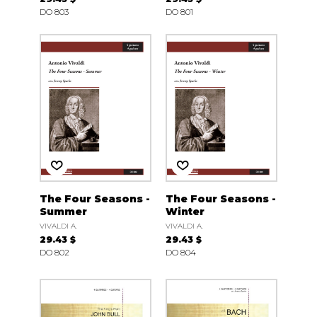
DO 803
DO 801
The Four Seasons -
The Four Seasons -
Summer
Winter
VIVALDI A.
VIVALDI A.
29.43 $
29.43 $
DO 802
DO 804