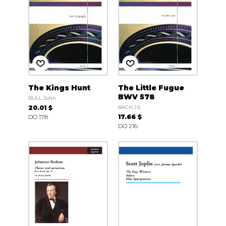
The Kings Hunt
The Little Fugue
BWV 578
BULL John
20.01 $
BACH J.S.
DO 178
17.66 $
DO 216