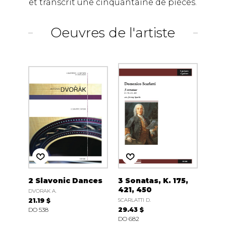
et transcrit une cinquantaine de pièces.
Oeuvres de l'artiste
2 Slavonic Dances
3 Sonatas, K. 175,
421, 450
DVORAK A.
21.19 $
SCARLATTI D.
DO 538
29.43 $
DO 682