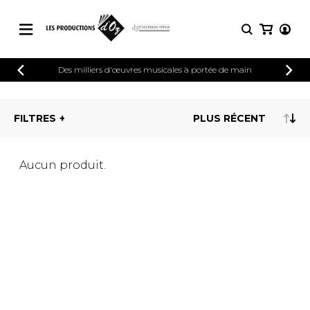
CATALOGUE
Des milliers d'œuvres musicales à portée de main
CONNEXION
Explorez notre catalogue de partitions
PARTITIONS 
INSCRIPTION
riche en œuvres originales et en
FILTRES
arrangements de qualité.
Méthodes
Guitare seule
Explorez notre catalogue de partitions
riche en œuvres originales et en
2 guitares
Aucun produit.
arrangements de qualité.
3 guitares
4 guitares
PARTITIONS POUR GUITARE
5 guitares et plus
Ensemble de guitare
PARTITIONS POUR AUTRES
Orchestre de guitares
INSTRUMENTS
Concerto pour guitar
Guitare et un autre 
PARTITIONS POUR ENSEMBLES
Musique de chambre 