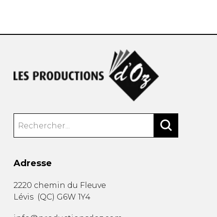
AUTRES PRODUITS
Adresse
2220 chemin du Fleuve
Lévis
(
QC
)
G6W 1Y4