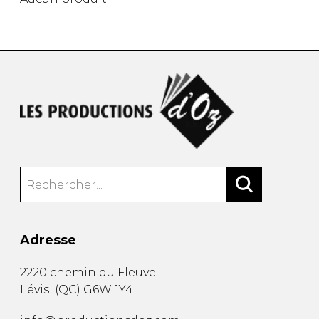
AUTRES PRODUITS
Adresse
2220 chemin du Fleuve
Lévis
(
QC
)
G6W 1Y4