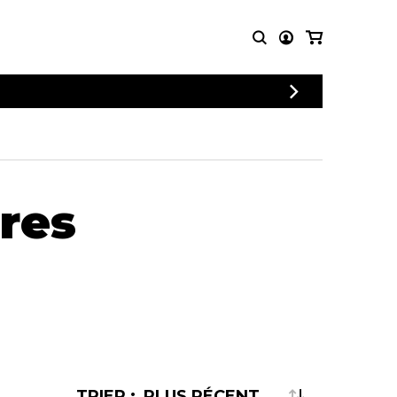
CONNEXION
PARTITIONS
AUTRES
INSCRIPTION
POUR
PRODUITS
ENSEMBLES
Articles promotionnels
Chœur
Cordes Knobloch
tres
Concerto
Disques compacts et
Musique de chambre
DVDs
Orchestre
Ouvrages théoriques
et livres
Quatuor de flûtes
Quatuor de saxophones
TRIER :