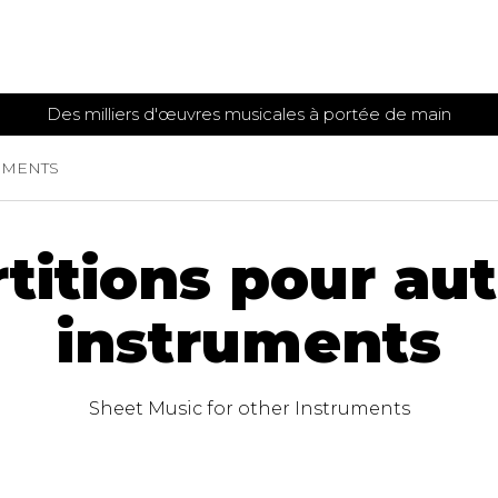
Des milliers d'œuvres musicales à portée de main
 et
TITIONS POUR GUITARE
PARTITIONS
UMENTS
POUR
AUTRES
es
INSTRUMENTS
seule
Alto
titions pour au
s
Basse électrique
s
Basson
instruments
s
Clarinette
s et plus
Clavecin
e de guitares
Contrebasse
e de guitares
Sheet Music for other Instruments
Cor anglais
 pour guitare
Cor français
et un autre instrument
Flûte
 de chambre avec guitare
Harpe