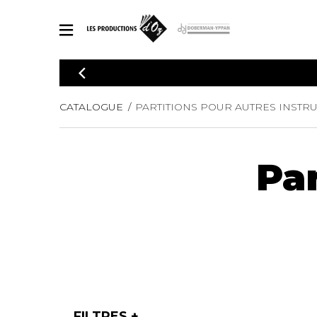
CATALOGUE
Explorez notre catalogue de partitions riche en œuvres originales
PAR
CATALOGUE
PARTITIONS POUR AUTRES INSTR
en arrangements de qualité.
Méthod
Guitare 
Explorez notre catalogue de partitions
Par
2 guitare
riche en œuvres originales et en
arrangements de qualité.
3 guitare
PARTITIONS POUR GUITARE
4 guitare
5 guitare
Ensembl
PARTITIONS POUR AUTRES INSTRUMENTS
Orchestr
Concerto
Guitare 
PARTITIONS POUR ENSEMBLES
Musique
FILTRES