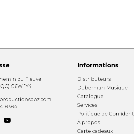
Hautbois
Luth
Mandoline
Orgue
Percussion
Piano
Saxophone
Trombone
Trompette
sse
Informations
Tuba
Ukulélé
chemin du Fleuve
Distributeurs
Violon
(
QC
)
G6W 1Y4
Doberman Musique
Violoncelle
Catalogue
Voix
productionsdoz.com
Services
34-8384
Politique de Confident
À propos
Carte cadeaux