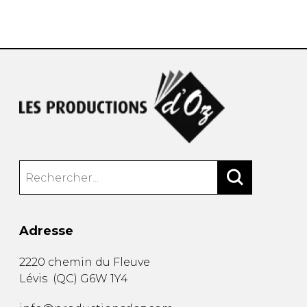
AUTRES PRODUITS
Adresse
2220 chemin du Fleuve
Lévis
(
QC
)
G6W 1Y4