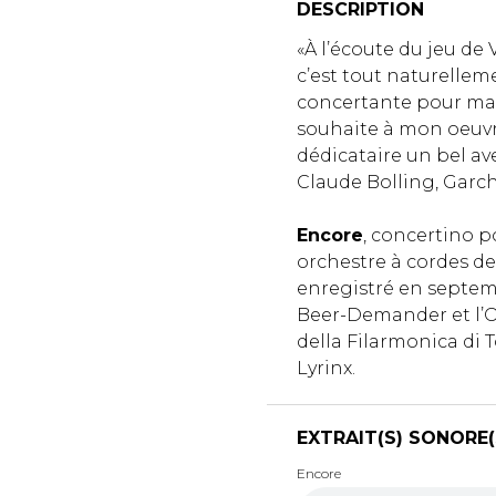
DESCRIPTION
«À l’écoute du jeu d
c’est tout naturelle
concertante pour mand
souhaite à mon oeuvr
dédicataire un bel ave
Claude Bolling, Garc
Encore
, concertino 
orchestre à cordes de
enregistré en septem
Beer-Demander et l’O
della Filarmonica di T
Lyrinx.
EXTRAIT(S) SONORE(
Encore