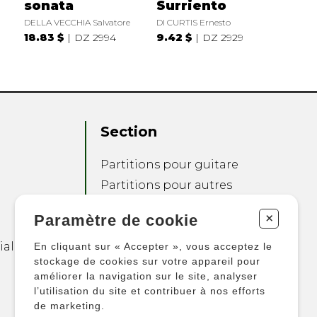
t
sonata
Surriento
DELLA VECCHIA Salvatore
DI CURTIS Ernesto
18.83 $
DZ 2994
9.42 $
DZ 2929
Section
Partitions pour guitare
Partitions pour autres
instruments
+
Paramètre de cookie
Partitions pour
ensembles
ialité
En cliquant sur « Accepter », vous acceptez le
Autres produits
stockage de cookies sur votre appareil pour
améliorer la navigation sur le site, analyser
l’utilisation du site et contribuer à nos efforts
de marketing.