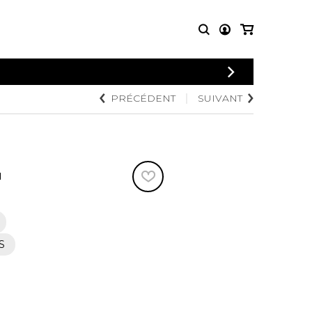
CONNEXION
PRÉCÉDENT
SUIVANT
PARTITIONS
AUTRES
INSCRIPTION
POUR
PRODUITS
ENSEMBLES
Articles promotionnels
Chœur
Cordes Knobloch
Concerto
Disques compacts et
N
Musique de chambre
DVDs
Orchestre
Ouvrages théoriques
et livres
Quatuor de flûtes
Quatuor de saxophones
S