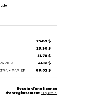
aude
25.89 $
23.30 $
51.78 $
PAPIER
41.81 $
TRA + PAPIER
66.02 $
Besoin d'une licence
d'enregistrement
Cliquez ici