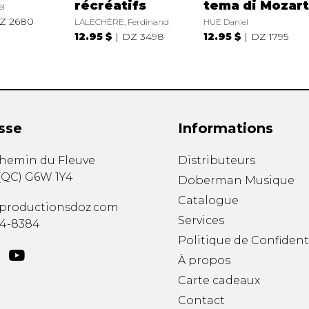
récréatifs
tema di Mozar
el
Z 2680
LALECHÈRE, Ferdinand
HUE Daniel
12.95 $
DZ 3498
12.95 $
DZ 1795
sse
Informations
chemin du Fleuve
Distributeurs
(
QC
)
G6W 1Y4
Doberman Musique
Catalogue
productionsdoz.com
Services
34-8384
Politique de Confident
À propos
Carte cadeaux
Contact