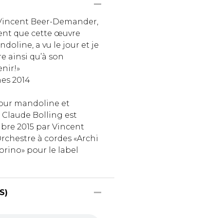
e Vincent Beer-Demander,
ment que cette œuvre
oline, a vu le jour et je
e ainsi qu’à son
nir!»
hes 2014
pour mandoline et
 Claude Bolling est
bre 2015 par Vincent
rchestre à cordes «Archi
orino» pour le label
S)