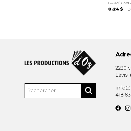
FAURÉ Gabri
8.24 $
D
Adre
2220 
Lévis
info@
418 8