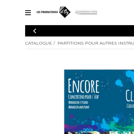
CATALOGUE
Explorez notre catalogue de partitions riche en œuvres originales
CATALOGUE
PARTITIONS POUR AUTRES INSTR
PAR
en arrangements de qualité.
Méthod
Guitare 
Explorez notre catalogue de partitions
2 guitare
riche en œuvres originales et en
arrangements de qualité.
3 guitare
PARTITIONS POUR GUITARE
4 guitare
5 guitare
Ensembl
PARTITIONS POUR AUTRES INSTRUMENTS
Orchestr
Concerto
Guitare 
PARTITIONS POUR ENSEMBLES
Musique