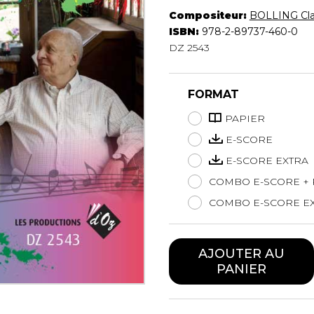
Hautbois
Compositeur:
BOLLING Cl
Luth
ISBN:
978-2-89737-460-0
Mandoline
DZ 2543
Orgue
Percussion
FORMAT
Piano
Saxophone
PAPIER
Trombone
E-SCORE
Trompette
E-SCORE EXTRA
Tuba
Ukulélé
COMBO E-SCORE + 
Violon
COMBO E-SCORE EX
Violoncelle
Voix
AJOUTER AU
PANIER