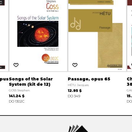
opus
Songs of the Solar
Passage, opus 65
Ch
System (kit de 12)
3
HÉTU Jacques
GOSS Stephen
12.95 $
GA
141.24 $
DO 349
15
DO 1302C
DO