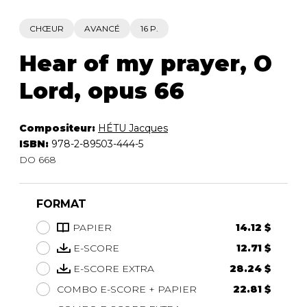
CHŒUR
AVANCÉ
16 P.
Hear of my prayer, O
Lord, opus 66
Compositeur:
HÉTU Jacques
ISBN:
978-2-89503-444-5
DO 668
FORMAT
PAPIER
14.12 $
E-SCORE
12.71 $
E-SCORE EXTRA
28.24 $
COMBO E-SCORE + PAPIER
22.81 $