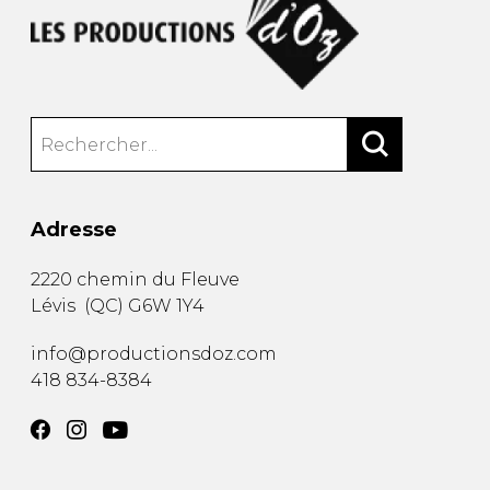
Adresse
2220 chemin du Fleuve
Lévis
(
QC
)
G6W 1Y4
info@productionsdoz.com
418 834-8384