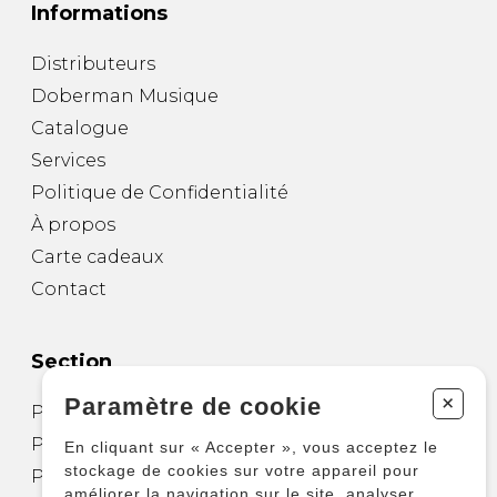
Informations
Distributeurs
Doberman Musique
Catalogue
Services
Politique de Confidentialité
À propos
Carte cadeaux
Contact
Section
+
Paramètre de cookie
Partitions pour guitare
Partitions pour autres instruments
En cliquant sur « Accepter », vous acceptez le
stockage de cookies sur votre appareil pour
Partitions pour ensembles
améliorer la navigation sur le site, analyser