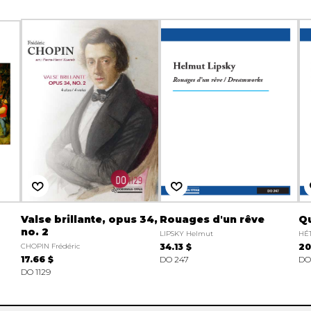
Valse brillante, opus 34,
Rouages d'un rêve
Qu
no. 2
LIPSKY Helmut
HÉT
CHOPIN Frédéric
34.13 $
20
17.66 $
DO 247
DO
DO 1129