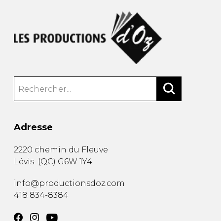
Adresse
2220 chemin du Fleuve
Lévis
(
QC
)
G6W 1Y4
info@productionsdoz.com
418 834-8384