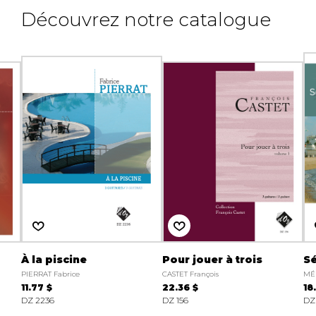
Découvrez notre catalogue
À la piscine
Pour jouer à trois
Sé
PIERRAT Fabrice
CASTET François
MÉ
11.77 $
22.36 $
18
DZ 2236
DZ 156
DZ