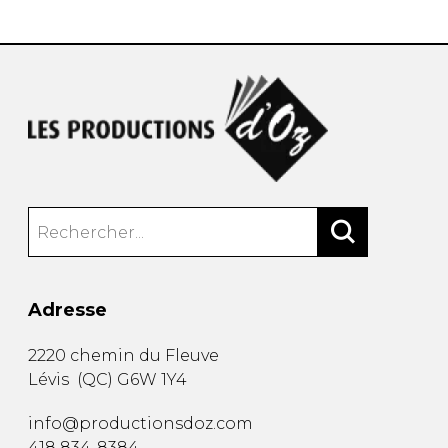
Adresse
2220 chemin du Fleuve
Lévis
(
QC
)
G6W 1Y4
info@productionsdoz.com
418 834-8384