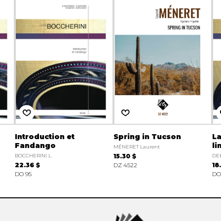
Introduction et
Spring in Tucson
La
Fandango
li
MÉNERET Laurent
BOCCHERINI L.
15.30 $
DEB
22.36 $
DZ 4522
18
DO 95
DO