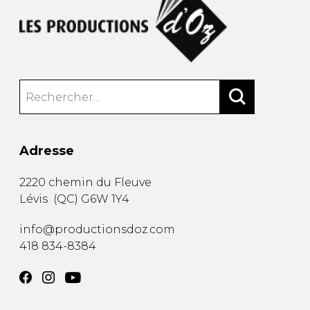
Adresse
2220 chemin du Fleuve
Lévis
(
QC
)
G6W 1Y4
info@productionsdoz.com
418 834-8384