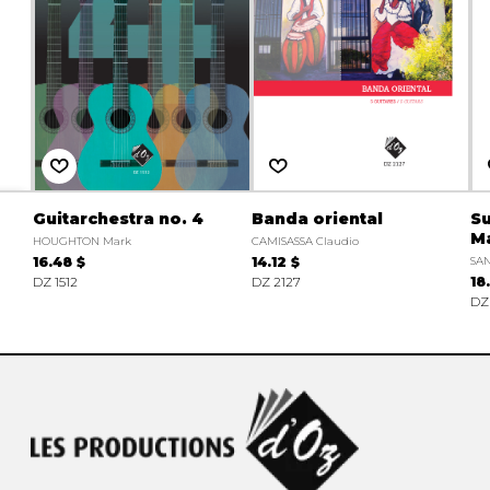
Guitarchestra no. 4
Banda oriental
Su
M
HOUGHTON Mark
CAMISASSA Claudio
16.48 $
14.12 $
SAN
DZ 1512
DZ 2127
18
DZ