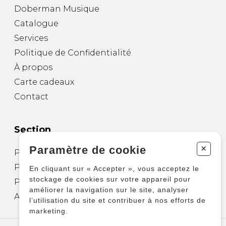
Doberman Musique
Catalogue
Services
Politique de Confidentialité
À propos
Carte cadeaux
Contact
Section
+
Paramètre de cookie
Partitions pour guitare
Partitions pour autres instruments
En cliquant sur « Accepter », vous acceptez le
stockage de cookies sur votre appareil pour
Partitions pour ensembles
améliorer la navigation sur le site, analyser
Autres produits
l’utilisation du site et contribuer à nos efforts de
marketing.