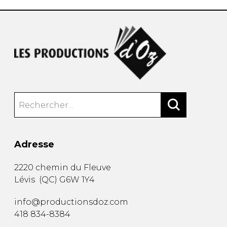
Adresse
2220 chemin du Fleuve
Lévis
(
QC
)
G6W 1Y4
info@productionsdoz.com
418 834-8384