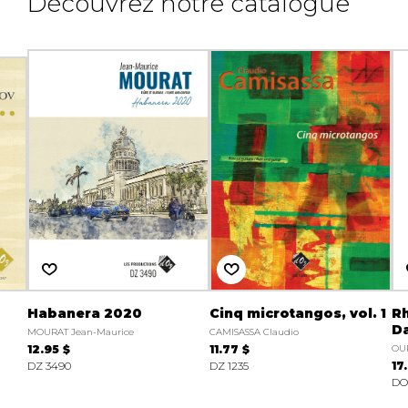
Découvrez notre catalogue
Habanera 2020
Cinq microtangos, vol. 1
R
D
MOURAT Jean-Maurice
CAMISASSA Claudio
12.95 $
11.77 $
OU
DZ 3490
DZ 1235
17
DO