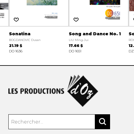
Sonatina
Song and Dance No. 1
S
BOGDANOVIC Dusan
LIU Ming-Jui
ROU
21.19 $
17.66 $
12
DO 1636
DO 1651
DZ