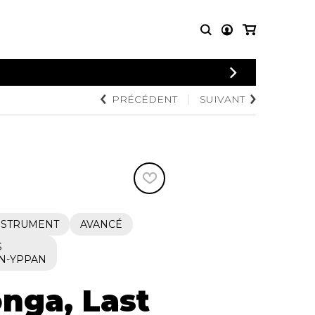
CONNEXION
PRÉCÉDENT
SUIVANT
PARTITIONS
AUTRES
INSCRIPTION
POUR
PRODUITS
ENSEMBLES
Articles promotionnels
Chœur
Cordes Knobloch
Concerto
Disques compacts et
Musique de chambre
DVDs
Orchestre
Ouvrages théoriques
et livres
Quatuor de flûtes
INSTRUMENT
AVANCÉ
Quatuor de saxophones
S
N-YPPAN
onga, Last