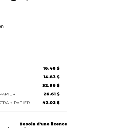
en
16.48 $
14.83 $
32.96 $
PAPIER
26.61 $
TRA + PAPIER
42.02 $
Besoin d'une licence