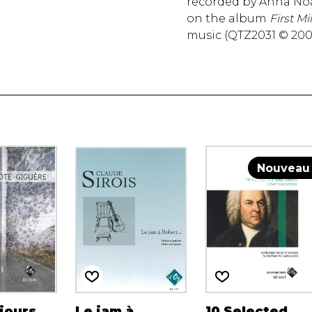
recorded by Anna No
on the album
First M
music (QTZ2031 © 200
Nouveau
jours
Le jam à
10 Selected