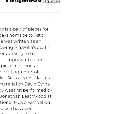
d'enregistrement
Cliquez ici
go
is a pair of pieces for
 pays homage to Astor
ga was written as an
lowing Piazzolla’s death
fers directly to his
st Tango, written ten
l piece in a series of
sing fragments of
’s St. Louis en L’ile. Last
material by David Byrne.
go
was first performed by
 Jonathan Leathwood at
tional Music Festival on
 piece has been