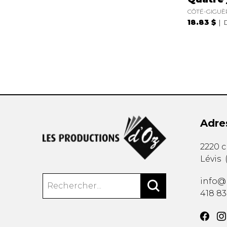
CÔTÉ-GIGUÈ
18.83 $
Adre
2220 
Lévis
info@
418 8