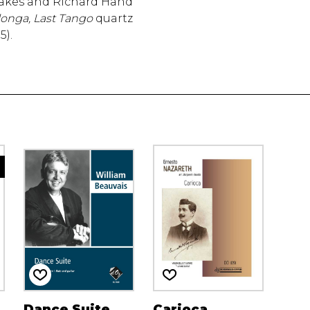
akes and Richard Hand
ilonga, Last Tango
quartz
5).
Dance Suite
Carioca