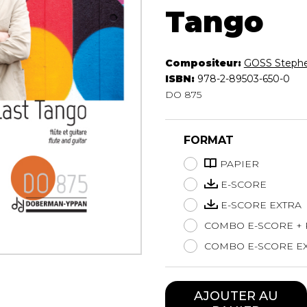
Tango
Hautbois
Luth
Mandoline
Orgue
Compositeur:
GOSS Steph
Percussion
ISBN:
978-2-89503-650-0
Piano
DO 875
Saxophone
Trombone
FORMAT
Trompette
Tuba
PAPIER
Ukulélé
E-SCORE
Violon
E-SCORE EXTRA
Violoncelle
Voix
COMBO E-SCORE + 
COMBO E-SCORE EX
AJOUTER AU