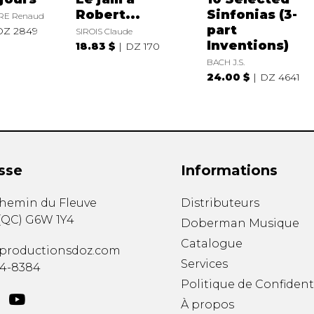
Robert...
Sinfonias (3-
RE Renaud
part
DZ 2849
SIROIS Claude
Inventions)
18.83 $
DZ 170
BACH J.S.
24.00 $
DZ 4641
sse
Informations
chemin du Fleuve
Distributeurs
(
QC
)
G6W 1Y4
Doberman Musique
Catalogue
productionsdoz.com
Services
34-8384
Politique de Confident
À propos