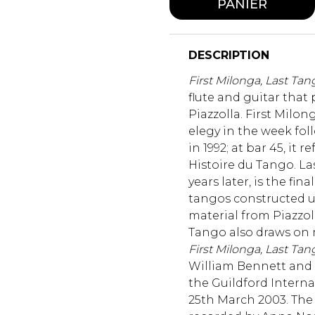
PANIER
DESCRIPTION
First Milonga, Last Tan
flute and guitar that
Piazzolla. First Milon
elegy in the week fol
in 1992; at bar 45, it re
Histoire du Tango. La
years later, is the fina
tangos constructed u
material from Piazzolla
Tango also draws on 
First Milonga, Last Tan
William Bennett and
the Guildford Interna
25th March 2003. The