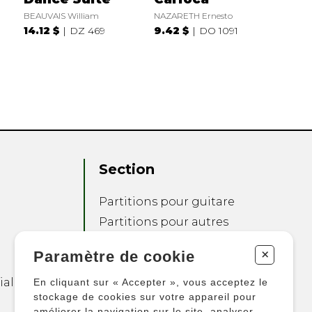
BEAUVAIS William
NAZARETH Ernesto
14.12 $
DZ 469
9.42 $
DO 1091
Section
Partitions pour guitare
Partitions pour autres
instruments
+
Paramètre de cookie
Partitions pour
ensembles
ialité
En cliquant sur « Accepter », vous acceptez le
Autres produits
stockage de cookies sur votre appareil pour
améliorer la navigation sur le site, analyser