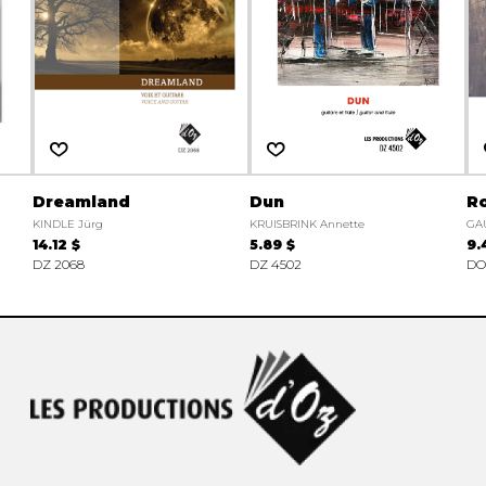
Dreamland
Dun
R
KINDLE Jürg
KRUISBRINK Annette
GAU
14.12 $
5.89 $
9.
DZ 2068
DZ 4502
DO