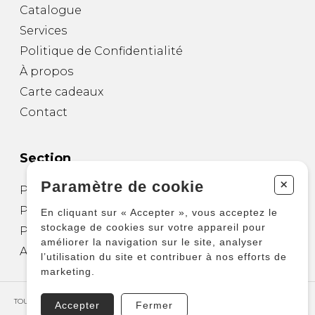
Catalogue
Services
Politique de Confidentialité
À propos
Carte cadeaux
Contact
Section
+
Paramètre de cookie
Partitions pour guitare
Partitions pour autres instruments
En cliquant sur « Accepter », vous acceptez le
stockage de cookies sur votre appareil pour
Partitions pour ensembles
améliorer la navigation sur le site, analyser
Autres produits
l’utilisation du site et contribuer à nos efforts de
marketing.
TOUS DROITS RÉSERVÉS © COPYRIGHT 2026 – PRODUCTIONS D'OZ
Accepter
Fermer