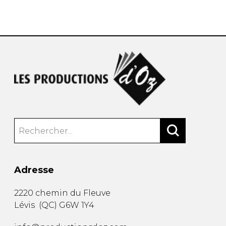
AUTRES PRODUITS
Adresse
2220 chemin du Fleuve
Lévis
(
QC
)
G6W 1Y4