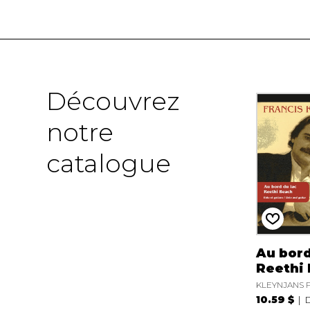
Découvrez
notre
catalogue
Au bord
Reethi
KLEYNJANS F
10.59 $
D