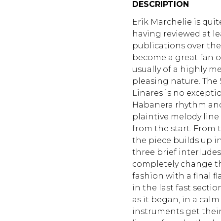
DESCRIPTION
Erik Marchelie is qui
having reviewed at le
publications over the 
become a great fan of
usually of a highly m
pleasing nature. The
Linares is no excepti
Habanera rhythm and
plaintive melody line 
from the start. From
the piece builds up i
three brief interlude
completely change t
fashion with a final 
in the last fast sect
as it began, in a cal
instruments get their