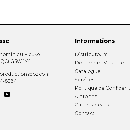
sse
Informations
chemin du Fleuve
Distributeurs
(
QC
)
G6W 1Y4
Doberman Musique
Catalogue
productionsdoz.com
Services
34-8384
Politique de Confident
À propos
Carte cadeaux
Contact