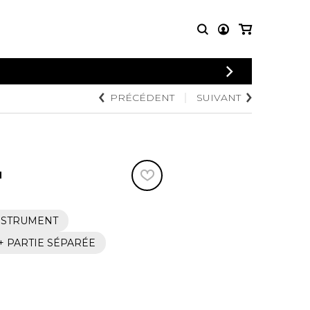
CONNEXION
PRÉCÉDENT
SUIVANT
PARTITIONS
AUTRES
INSCRIPTION
POUR
PRODUITS
ENSEMBLES
Articles promotionnels
Chœur
Cordes Knobloch
Concerto
Disques compacts et
N
Musique de chambre
DVDs
Orchestre
Ouvrages théoriques
et livres
Quatuor de flûtes
INSTRUMENT
Quatuor de saxophones
. + PARTIE SÉPARÉE