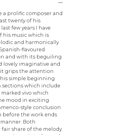
te a prolific composer and
ast twenty of his
last few years I have
 his music which is
elodic and harmonically
 Spanish-flavoured
on and with its beguiling
 lovely imaginative and
it grips the attention
 this simple beginning
n sections which include
s marked vivo which
he mood in exciting
flamenco-style conclusion
ion before the work ends
m manner. Both
 fair share of the melody