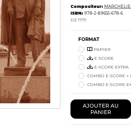
Hautbois
Compositeur:
MARCHELIE 
Luth
ISBN:
978-2-89655-678-6
Mandoline
DZ 1779
Orgue
Percussion
FORMAT
Piano
Saxophone
PAPIER
Trombone
E-SCORE
Trompette
E-SCORE EXTRA
Tuba
Ukulélé
COMBO E-SCORE + 
Violon
COMBO E-SCORE EX
Violoncelle
Voix
AJOUTER AU
PANIER