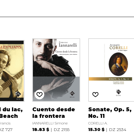
 du lac,
Cuento desde
Sonate, Op. 5,
 Beach
la frontera
No. 11
rancis
IANNARELLI Simone
CORELLI A.
Z 727
18.83 $
DZ 2155
15.30 $
DZ 2534