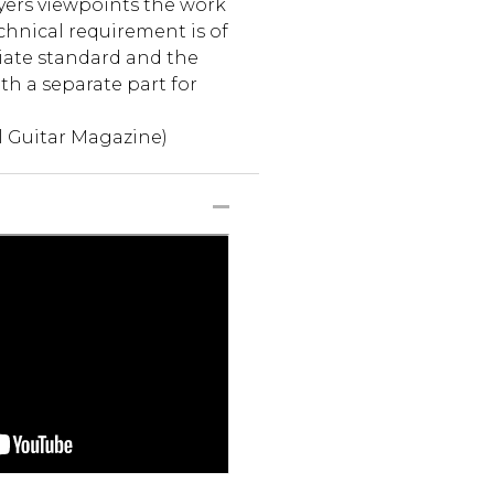
yers viewpoints the work
echnical requirement is of
ate standard and the
h a separate part for
l Guitar Magazine)