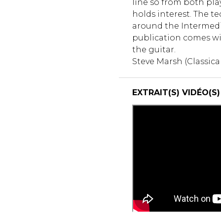
line so from both pla
holds interest. The t
around the Intermedi
publication comes wit
the guitar.
Steve Marsh (Classica
EXTRAIT(S) VIDÉO(S)