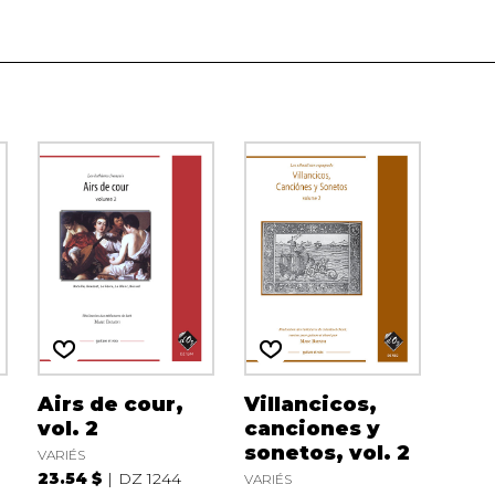
Airs de cour,
Villancicos,
vol. 2
canciones y
sonetos, vol. 2
VARIÉS
23.54 $
DZ 1244
VARIÉS