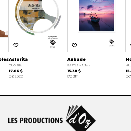
bles
Astorita
Aubade
H
DUO Silb
BARTLEMA Jan
HU
17.66 $
15.30 $
15
DZ 2822
DZ 3111
DO 