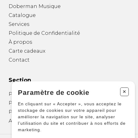
Doberman Musique
Catalogue
Services
Politique de Confidentialité
À propos
Carte cadeaux
Contact
Section
+
Paramètre de cookie
Partitions pour guitare
Partitions pour autres instruments
En cliquant sur « Accepter », vous acceptez le
stockage de cookies sur votre appareil pour
Partitions pour ensembles
améliorer la navigation sur le site, analyser
Autres produits
l’utilisation du site et contribuer à nos efforts de
marketing.