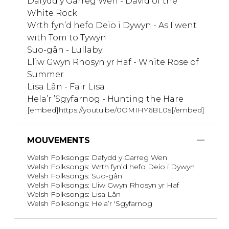
Dafydd y Garreg Wen - David of the
White Rock
Wrth fyn’d hefo Deio i Dywyn - As I went
with Tom to Tywyn
Suo-gân - Lullaby
Lliw Gwyn Rhosyn yr Haf - White Rose of
Summer
Lisa Lân - Fair Lisa
Hela’r ’Sgyfarnog - Hunting the Hare
[embed]https://youtu.be/0OMIHY6BL0s[/embed]
MOUVEMENTS
Welsh Folksongs: Dafydd y Garreg Wen
Welsh Folksongs: Wrth fyn’d hefo Deio i Dywyn
Welsh Folksongs: Suo-gân
Welsh Folksongs: Lliw Gwyn Rhosyn yr Haf
Welsh Folksongs: Lisa Lân
Welsh Folksongs: Hela’r 'Sgyfarnog