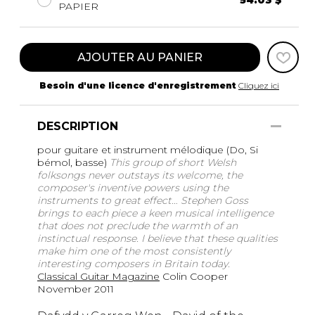
54.03 $
PAPIER
AJOUTER AU PANIER
Besoin d'une licence d'enregistrement
Cliquez ici
DESCRIPTION
pour guitare et instrument mélodique (Do, Si
bémol, basse)
This group of short Welsh
folksongs never outstays its welcome, the
composer's inventive powers using the
instruments to great effect… Stephen Goss
brings to each piece a keen musical intelligence
that does not preclude the warmth of an
instinctual response. I believe that these qualities
make him one of the most consistently
interesting composers in Britain today.
Classical Guitar Magazine
Colin Cooper
November 2011