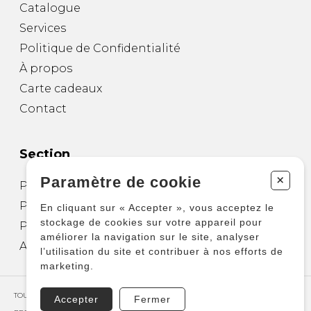
Catalogue
Services
Politique de Confidentialité
À propos
Carte cadeaux
Contact
Section
+
Paramètre de cookie
Partitions pour guitare
Partitions pour autres instruments
En cliquant sur « Accepter », vous acceptez le
stockage de cookies sur votre appareil pour
Partitions pour ensembles
améliorer la navigation sur le site, analyser
Autres produits
l’utilisation du site et contribuer à nos efforts de
marketing.
TOUS DROITS RÉSERVÉS © COPYRIGHT 2026 – PRODUCTIONS D'OZ
Accepter
Fermer