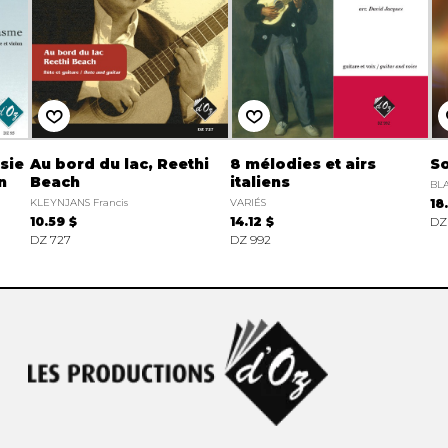
sie
Au bord du lac, Reethi
8 mélodies et airs
So
n
Beach
italiens
BL
KLEYNJANS Francis
VARIÉS
18
10.59 $
14.12 $
DZ
DZ 727
DZ 992