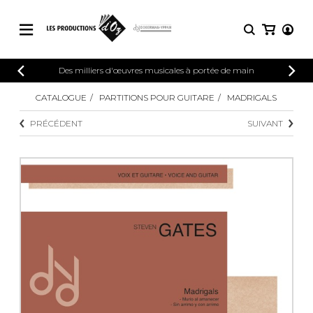
CATALOGUE
Des milliers d'œuvres musicales à portée de main
CONNEXION
Explorez notre catalogue de partitions
CATALOGUE
PARTITIONS POUR GUITARE
MADRIGALS
PARTITIONS 
INSCRIPTION
riche en œuvres originales et en
PRÉCÉDENT
SUIVANT
arrangements de qualité.
Méthodes
Guitare seule
Explorez notre catalogue de partitions
riche en œuvres originales et en
2 guitares
arrangements de qualité.
3 guitares
4 guitares
PARTITIONS POUR GUITARE
5 guitares et plus
Ensemble de guitare
PARTITIONS POUR AUTRES
Orchestre de guitares
INSTRUMENTS
Concerto pour guitar
Guitare et un autre 
PARTITIONS POUR ENSEMBLES
Musique de chambre 