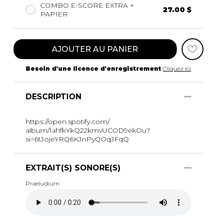
COMBO E-SCORE EXTRA +
27.00 $
PAPIER
AJOUTER AU PANIER
Besoin d'une licence d'enregistrement
Cliquez ici
DESCRIPTION
https://open.spotify.com/
album/1ahfkYkQ22kmvUCOD9ekOu?
si=6tJojeYRQ6KJnPyQOqJFqQ
EXTRAIT(S) SONORE(S)
Praeludium