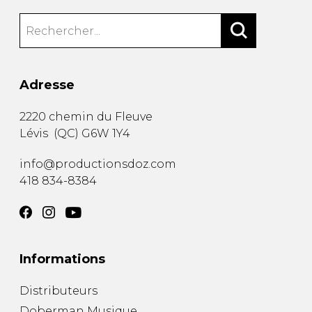
Adresse
2220 chemin du Fleuve
Lévis
(
QC
)
G6W 1Y4
info@productionsdoz.com
418 834-8384
Informations
Distributeurs
Doberman Musique