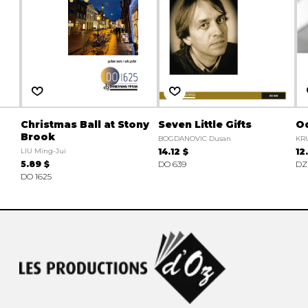
Christmas Ball at Stony
Seven Little Gifts
O
Brook
BOGDANOVIC Dusan
KRU
LIU Ming-Jui
14.12 $
12
5.89 $
DO 639
DZ
DO 1625