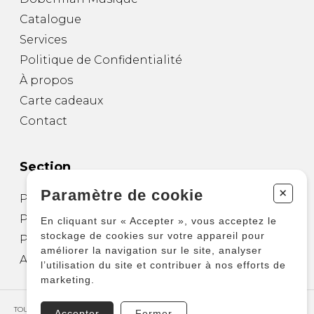
Catalogue
Services
Politique de Confidentialité
À propos
Carte cadeaux
Contact
Section
+
Paramètre de cookie
Partitions pour guitare
Partitions pour autres instruments
En cliquant sur « Accepter », vous acceptez le
stockage de cookies sur votre appareil pour
Partitions pour ensembles
améliorer la navigation sur le site, analyser
Autres produits
l’utilisation du site et contribuer à nos efforts de
marketing.
TOUS DROITS RÉSERVÉS © COPYRIGHT 2026 – PRODUCTIONS D'OZ
Accepter
Fermer