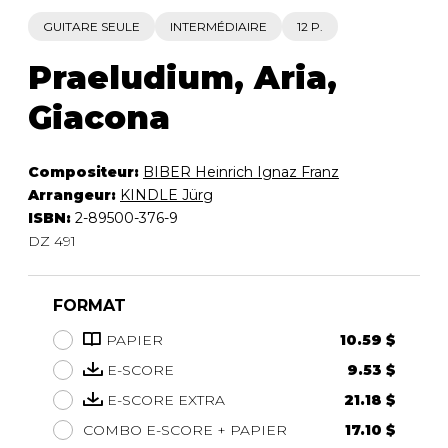
GUITARE SEULE
INTERMÉDIAIRE
12 P.
Praeludium, Aria,
Giacona
Compositeur:
BIBER Heinrich Ignaz Franz
Arrangeur:
KINDLE Jürg
ISBN:
2-89500-376-9
DZ 491
FORMAT
PAPIER
10.59 $
E-SCORE
9.53 $
E-SCORE EXTRA
21.18 $
COMBO E-SCORE + PAPIER
17.10 $