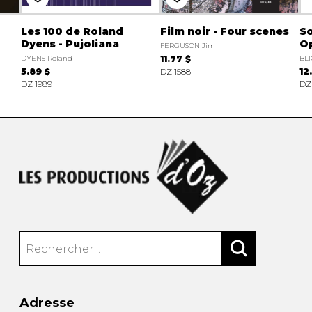
Les 100 de Roland
Film noir - Four scenes
So
Dyens - Pujoliana
O
FERGUSON Jim
DYENS Roland
11.77 $
BLI
5.89 $
DZ 1588
12
DZ 1989
DZ
Adresse