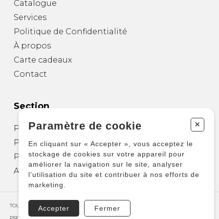
Catalogue
Services
Politique de Confidentialité
À propos
Carte cadeaux
Contact
Section
+
Paramètre de cookie
Partitions pour guitare
Partitions pour autres instruments
En cliquant sur « Accepter », vous acceptez le
stockage de cookies sur votre appareil pour
Partitions pour ensembles
améliorer la navigation sur le site, analyser
Autres produits
l’utilisation du site et contribuer à nos efforts de
marketing.
TOUS DROITS RÉSERVÉS © COPYRIGHT 2026 – PRODUCTIONS D'OZ
Accepter
Fermer
PROPULSÉ PAR