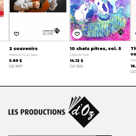
2 souvenirs
10 chats pitres, vol. 5
Th
vo
MAGGIO Guy-Jean
CARLIN Yves
5.89 $
14.12 $
HUM
DZ 3107
DZ 1325
16
DZ