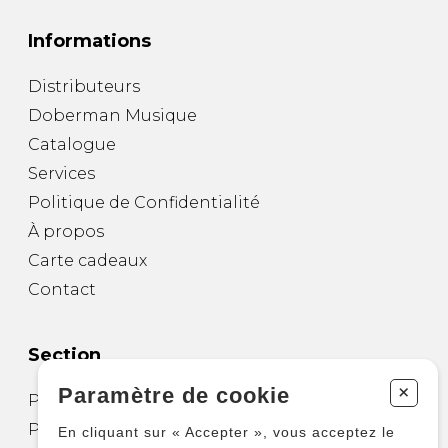
Informations
Distributeurs
Doberman Musique
Catalogue
Services
Politique de Confidentialité
À propos
Carte cadeaux
Contact
Section
+
Paramètre de cookie
Partitions pour guitare
Partitions pour autres instruments
En cliquant sur « Accepter », vous acceptez le