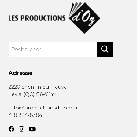
Adresse
2220 chemin du Fleuve
Lévis
(
QC
)
G6W 1Y4
info@productionsdoz.com
418 834-8384