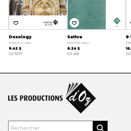
Doxology
Sattva
9 
SHIKOH K. Alan
MARTINS Vasco
FRA
9.42 $
8.24 $
16
DZ 3277
DZ 455
DZ