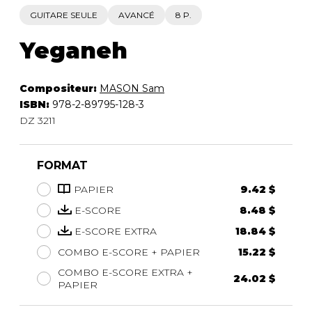
GUITARE SEULE
AVANCÉ
8 P.
Yeganeh
Compositeur:
MASON Sam
ISBN:
978-2-89795-128-3
DZ 3211
FORMAT
PAPIER
9.42 $
E-SCORE
8.48 $
E-SCORE EXTRA
18.84 $
COMBO E-SCORE + PAPIER
15.22 $
COMBO E-SCORE EXTRA +
24.02 $
PAPIER