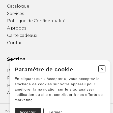
Catalogue
Services
Politique de Confidentialité
À propos
Carte cadeaux
Contact
Section
+
Paramètre de cookie
Partitions pour guitare
Partitions pour autres instruments
En cliquant sur « Accepter », vous acceptez le
stockage de cookies sur votre appareil pour
Partitions pour ensembles
améliorer la navigation sur le site, analyser
Autres produits
l’utilisation du site et contribuer à nos efforts de
marketing.
TOUS DROITS RÉSERVÉS © COPYRIGHT 2026 – PRODUCTIONS D'OZ
Accepter
Fermer