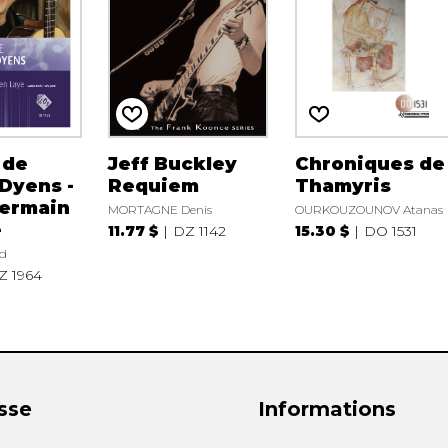
 de
Jeff Buckley
Chroniques de
Dyens -
Requiem
Thamyris
Germain
MORTAGNE Denis
OURKOUZOUNOV Atanas
e
11.77 $
DZ 1142
15.30 $
DO 1531
d
Z 1964
sse
Informations