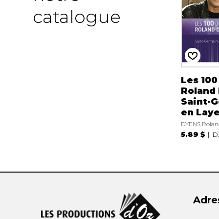
catalogue
Les 100
Roland 
Saint-
en Lay
DYENS Rolan
5.89 $
D
Adre