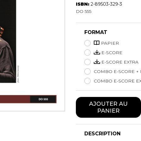
ISBN:
2-89503-329-3
Hautbois
DO 555
Luth
Mandoline
Orgue
FORMAT
Percussion
Piano
PAPIER
Saxophone
E-SCORE
Trombone
E-SCORE EXTRA
Trompette
COMBO E-SCORE + 
Tuba
Ukulélé
COMBO E-SCORE EX
Violon
Violoncelle
AJOUTER AU
Voix
PANIER
DESCRIPTION