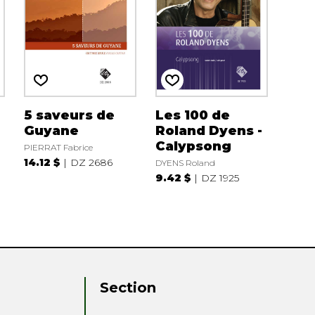
5 saveurs de
Les 100 de
Guyane
Roland Dyens -
Calypsong
PIERRAT Fabrice
14.12 $
DZ 2686
DYENS Roland
9.42 $
DZ 1925
Section