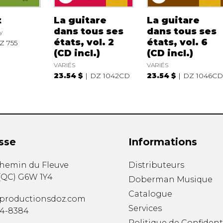
t
La guitare
La guitare
dans tous ses
dans tous ses
y
états, vol. 2
états, vol. 6
Z 755
(CD incl.)
(CD incl.)
VARIÉS
VARIÉS
23.54 $
DZ 1042CD
23.54 $
DZ 1046C
sse
Informations
chemin du Fleuve
Distributeurs
(
QC
)
G6W 1Y4
Doberman Musique
Catalogue
productionsdoz.com
Services
34-8384
Politique de Confident