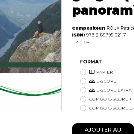
Hautbois
panoram
Luth
Mandoline
Orgue
Compositeur:
ROUX Patric
Percussion
ISBN:
978-2-89795-021-7
Piano
DZ 3104
Saxophone
Trombone
FORMAT
Trompette
Tuba
PAPIER
Ukulélé
E-SCORE
Violon
E-SCORE EXTRA
Violoncelle
Voix
COMBO E-SCORE + 
COMBO E-SCORE EX
AJOUTER AU