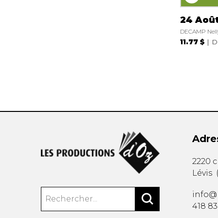
24 Aoû
DECAMP Nell
11.77 $
D
Adre
2220 
Lévis
info@
418 8