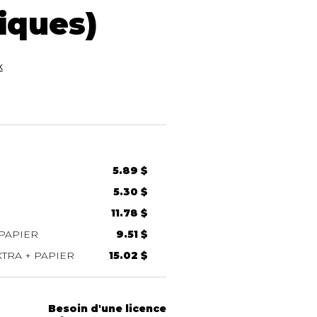
iques)
k
5.89 $
5.30 $
11.78 $
PAPIER
9.51 $
TRA + PAPIER
15.02 $
Besoin d'une licence