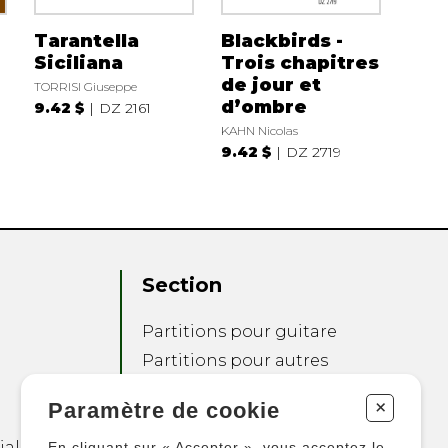
Tarantella
Blackbirds -
Siciliana
Trois chapitres
de jour et
TORRISI Giuseppe
d’ombre
9.42 $
DZ 2161
KAHN Nicolas
D
9.42 $
DZ 2719
Section
Partitions pour guitare
Partitions pour autres
instruments
+
Paramètre de cookie
Partitions pour
ensembles
ialité
En cliquant sur « Accepter », vous acceptez le