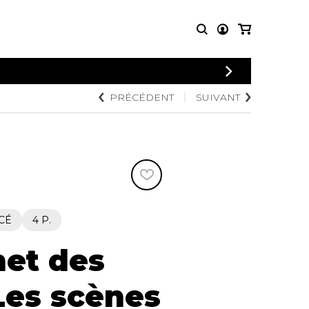
CONNEXION
PRÉCÉDENT
SUIVANT
PARTITIONS
AUTRES
INSCRIPTION
POUR
PRODUITS
ENSEMBLES
Articles promotionnels
Chœur
Cordes Knobloch
Concerto
Disques compacts et
Musique de chambre
DVDs
Orchestre
Ouvrages théoriques
et livres
Quatuor de flûtes
CÉ
4 P.
Quatuor de saxophones
et des
Les scènes