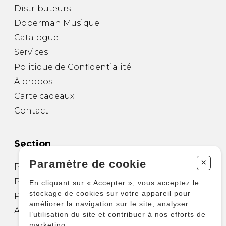
Distributeurs
Doberman Musique
Catalogue
Services
Politique de Confidentialité
À propos
Carte cadeaux
Contact
Section
+
Paramètre de cookie
Partitions pour guitare
Partitions pour autres instruments
En cliquant sur « Accepter », vous acceptez le
stockage de cookies sur votre appareil pour
Partitions pour ensembles
améliorer la navigation sur le site, analyser
Autres produits
l’utilisation du site et contribuer à nos efforts de
marketing.