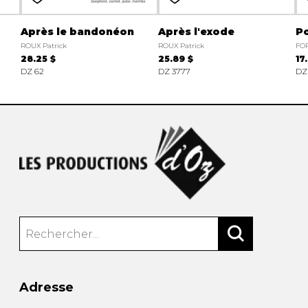
Après le bandonéon
Après l'exode
P
ROUX Patrick
ROUX Patrick
FOR
28.25 $
25.89 $
17
DZ 62
DZ 3777
DZ
Adresse