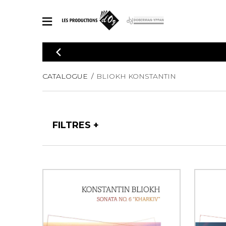
CATALOGUE
Explorez notre catalogue de partitions riche en œuvres originales
PAR
CATALOGUE
BLIOKH KONSTANTIN
en arrangements de qualité.
Méthod
Guitare 
Explorez notre catalogue de partitions
2 guitare
riche en œuvres originales et en
FILTRES
arrangements de qualité.
3 guitare
PARTITIONS POUR GUITARE
4 guitare
5 guitare
Ensembl
PARTITIONS POUR AUTRES INSTRUMENTS
Orchestr
Concerto
Guitare 
PARTITIONS POUR ENSEMBLES
Musique