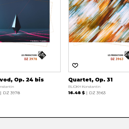
Hautbois
Luth
Mandoline
Orgue
Percussion
Piano
Saxophone
Trombone
Trompette
Tuba
Ukulélé
vod, Op. 24 bis
Quartet, Op. 31
Violon
nstantin
BLIOKH Konstantin
Violoncelle
DZ 3978
16.48 $
DZ 3963
Voix