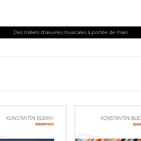
Des milliers d'œuvres musicales à portée de main
 et
TITIONS POUR GUITARE
PARTITIONS
POUR
AUTRES
es
INSTRUMENTS
seule
Alto
s
Basse électrique
s
Basson
s
Clarinette
s et plus
Clavecin
e de guitares
Contrebasse
e de guitares
Cor anglais
 pour guitare
Cor français
et un autre instrument
Flûte
 de chambre avec guitare
Harpe