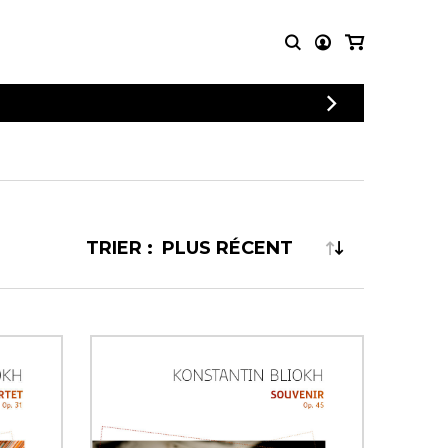
CONNEXION
PARTITIONS
AUTRES
INSCRIPTION
POUR
PRODUITS
ENSEMBLES
Articles promotionnels
Chœur
Cordes Knobloch
Concerto
Disques compacts et
TRIER :
Musique de chambre
DVDs
Orchestre
Ouvrages théoriques
et livres
Quatuor de flûtes
Quatuor de saxophones