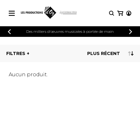
CATALOGUE
Des milliers d'œuvres musicales à portée de main
CONNEXION
Explorez notre catalogue de partitions
PARTITIONS 
INSCRIPTION
riche en œuvres originales et en
FILTRES
arrangements de qualité.
Méthodes
Guitare seule
Explorez notre catalogue de partitions
riche en œuvres originales et en
2 guitares
Aucun produit.
arrangements de qualité.
3 guitares
4 guitares
PARTITIONS POUR GUITARE
5 guitares et plus
Ensemble de guitare
PARTITIONS POUR AUTRES
Orchestre de guitares
INSTRUMENTS
Concerto pour guitar
Guitare et un autre 
PARTITIONS POUR ENSEMBLES
Musique de chambre 