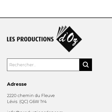
AUTRES PRODUITS
Adresse
2220 chemin du Fleuve
Lévis
(
QC
)
G6W 1Y4