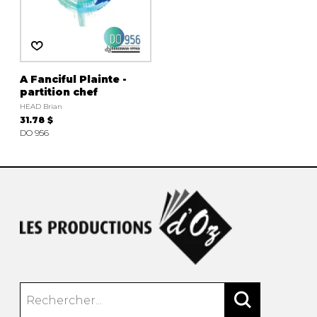
AUTRES PRODUITS
A Fanciful Plainte -
partition chef
HEAD Brian
31.78 $
DO 956