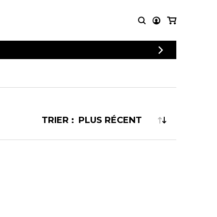
CONNEXION
PARTITIONS
AUTRES
INSCRIPTION
POUR
PRODUITS
ENSEMBLES
Articles promotionnels
Chœur
Cordes Knobloch
Concerto
Disques compacts et
TRIER :
Musique de chambre
DVDs
Orchestre
Ouvrages théoriques
et livres
Quatuor de flûtes
Quatuor de saxophones