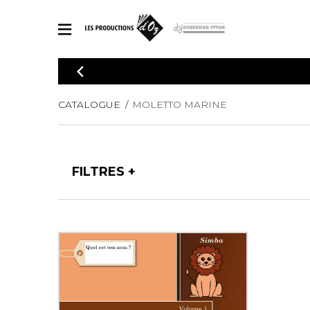
CATALOGUE
Explorez notre catalogue de partitions riche en œuvres originales
PAR
CATALOGUE
MOLETTO MARINE
en arrangements de qualité.
Méthod
Guitare 
Explorez notre catalogue de partitions
2 guitare
riche en œuvres originales et en
FILTRES
arrangements de qualité.
3 guitare
PARTITIONS POUR GUITARE
4 guitare
5 guitare
Ensembl
PARTITIONS POUR AUTRES INSTRUMENTS
Orchestr
Concerto
Guitare 
PARTITIONS POUR ENSEMBLES
Musique