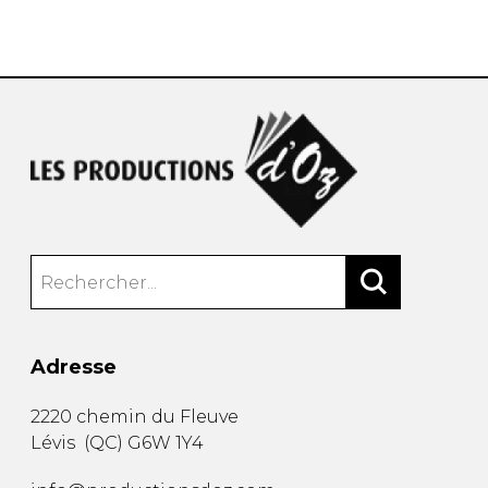
AUTRES PRODUITS
Adresse
2220 chemin du Fleuve
Lévis
(
QC
)
G6W 1Y4