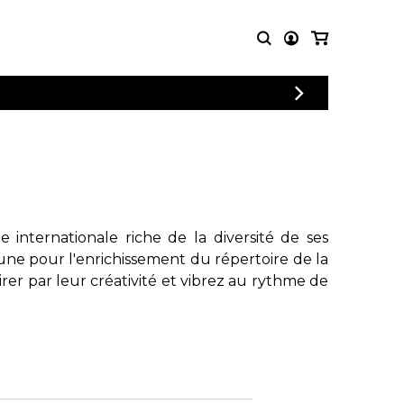
CONNEXION
PARTITIONS
AUTRES
INSCRIPTION
POUR
PRODUITS
ENSEMBLES
Articles promotionnels
Chœur
Cordes Knobloch
Concerto
Disques compacts et
Musique de chambre
DVDs
internationale riche de la diversité de ses
Orchestre
Ouvrages théoriques
une pour l'enrichissement du répertoire de la
et livres
Quatuor de flûtes
rer par leur créativité et vibrez au rythme de
Quatuor de saxophones