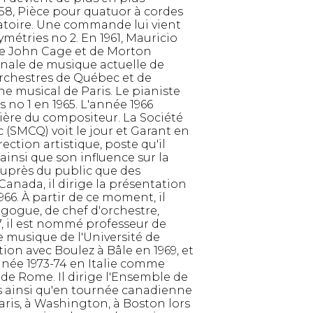
1958, Pièce pour quatuor à cordes
léatoire. Une commande lui vient
étries no 2. En 1961, Mauricio
de John Cage et de Morton
onale de musique actuelle de
rchestres de Québec et de
e musical de Paris. Le pianiste
 no 1 en 1965. L'année 1966
ière du compositeur. La Société
SMCQ) voit le jour et Garant en
ection artistique, poste qu'il
ainsi que son influence sur la
auprès du public que des
Canada, il dirige la présentation
966. À partir de ce moment, il
gogue, de chef d'orchestre,
, il est nommé professeur de
e musique de l'Université de
ction avec Boulez à Bâle en 1969, et
'année 1973-74 en Italie comme
n de Rome. Il dirige l'Ensemble de
s ainsi qu'en tournée canadienne
aris, à Washington, à Boston lors