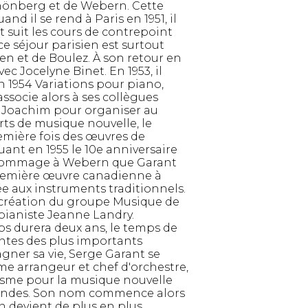
hönberg et de Webern. Cette
d il se rend à Paris en 1951, il
t suit les cours de contrepoint
 séjour parisien est surtout
n et de Boulez. À son retour en
vec Jocelyne Binet. En 1953, il
 1954 Variations pour piano,
associe alors à ses collègues
o Joachim pour organiser au
ts de musique nouvelle, le
emière fois des œuvres de
ant en 1955 le 10e anniversaire
t hommage à Webern que Garant
remière œuvre canadienne à
e aux instruments traditionnels.
 création du groupe Musique de
 pianiste Jeanne Landry.
s durera deux ans, le temps de
entes des plus importants
gner sa vie, Serge Garant se
e arrangeur et chef d'orchestre,
sme pour la musique nouvelle
s ondes. Son nom commence alors
n devient de plus en plus