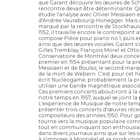
que Garant découvre les œuvres de Sc
rencontre devait être déterminante. Quan
étudie l'analyse avec Olivier Messiaen e
d'Andrée Vaurabourg-Honegger. Mais ce
marqué par la rencontre de Stockhause
1952, il travaille encore le contrepoint a
compose Pièce pour piano no 1, puis en
ainsi que des œuvres vocales. Garant s'
Gilles Tremblay, François Morel et Ott
Conservatoire de Montréal deux concer
premier en 1954 présentant pour la pr
Messiaen et de Boulez, le second marqu
de la mort de Webern. C'est pour ce
écrit Nucléogame, probablement la p
utiliser une bande magnétique associé
Ces premiers concerts aboutiront à la
notre temps en 1957, auquel se joint la
L'expérience de Musique de notre temp
présenter trois concerts d'œuvres réc
compositeurs des années 1950. Pour ga
tourne vers la musique populaire comm
tout en communiquant son enthousia
dans divers journaux ainsi que sur le
à s'imposer à Montréal et sa productio