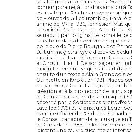
des Journées mondiales de la Société 
contemporaine, à Londres ainsi qu'à Bo
est invité par l'Orchestre symphonique
de Fleuves de Gilles Tremblay. Parallèlem
anime de 1971 à 1986, l'émission Musiq
la Société Radio-Canada. À partir de 19
se traduit par l'originalité formelle d
l'aléatoire dans des œuvres engagées 
politique de Pierre Bourgault et Phrase
Suit un magistral cycle d'œuvres dédui
musicale de Jean-Sébastien Bach que Gara
et Circuit I, II et III. De son séjour en I
magnifiquement lyrique sur l'art d'aimer,
ensuite d'un texte d'Alain Grandbois pou
Quintette en 1978 et en 1981. Plages po
œuvre. Serge Garant a reçu de nombreu
création et à la promotion de la musi
du Conseil canadien de la musique (19
décerné par la Société des droits d'exécu
Lavallée (1979) et le prix Jules-Léger pou
nommé officier de l'Ordre du Canada en
le Conseil canadien de la musique en 19
du Canada en 1986. Le 1er novembre 19
laissant une œuvre succinte et intens