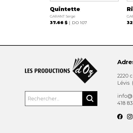
Quintette
R
GARANT Serge
GAR
37.66 $
DO 107
32
Adre
2220 
Lévis
info@
418 8