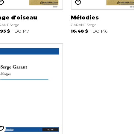
age d'oiseau
Mélodies
ANT Serge
GARANT Serge
.95 $
DO 147
16.48 $
DO 146