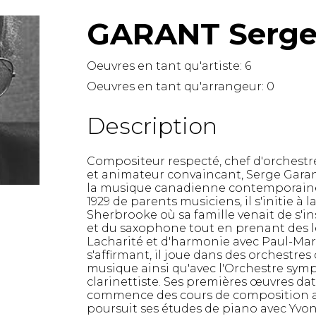
Hautbois
GARANT Serg
Luth
Mandoline
Orgue
Oeuvres en tant qu'artiste:
6
Percussion
Oeuvres en tant qu'arrangeur:
0
Piano
Saxophone
Description
Trombone
Trompette
Compositeur respecté, chef d'orchest
Tuba
et animateur convaincant, Serge Garan
Ukulélé
la musique canadienne contemporaine
Violon
1929 de parents musiciens, il s'initie à l
Violoncelle
Sherbrooke où sa famille venait de s'insta
et du saxophone tout en prenant des l
Voix
Lacharité et d'harmonie avec Paul-Marc
s'affirmant, il joue dans des orchestres
musique ainsi qu'avec l'Orchestre sym
clarinettiste. Ses premières œuvres data
commence des cours de composition 
poursuit ses études de piano avec Yvo