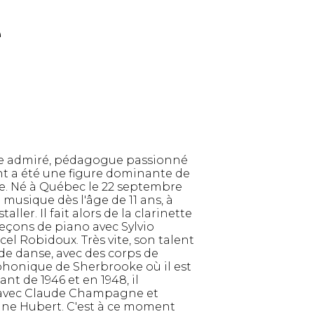
e
re admiré, pédagogue passionné
t a été une figure dominante de
. Né à Québec le 22 septembre
a musique dès l'âge de 11 ans, à
ller. Il fait alors de la clarinette
eçons de piano avec Sylvio
el Robidoux. Très vite, son talent
 de danse, avec des corps de
phonique de Sherbrooke où il est
nt de 1946 et en 1948, il
avec Claude Champagne et
nne Hubert. C'est à ce moment