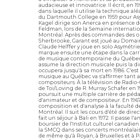
audacieuse et innovatrice. Il écrit, en 
dans laquelle il utilise la technique a
du Dartmouth College en 1959 pour Asym
Kagel dirige son Anerca en présence 
Feldman, lors de la Semaine internati
Montréal. Après des commandes des o
Sherbrooke, Garant est joué au Domain
Claude Helffer y joue en solo Asymétries
marque ensuite une étape dans la carr
de musique contemporaine du Québec (
assume la direction musicale puis la dir
occupera jusqu'à sa mort en 1986. C'est 
musique au Québec va s'affirmer tant 
compositeurs. À la télévision de Radio-
de Toi/Loving de R. Murray Schafer en 1
poursuit une multiple carrière de péda
d'animateur et de compositeur. En 1967
composition et d'analyse à la faculté d
Montréal. Il suit les cours d'été de dire
fait un séjour à Bali en 1972. Il passe l
boursier de l'Institut culturel canadie
la SMCQ dans ses concerts montréalai
de même qu'à Royan, à Bruxelles et à P