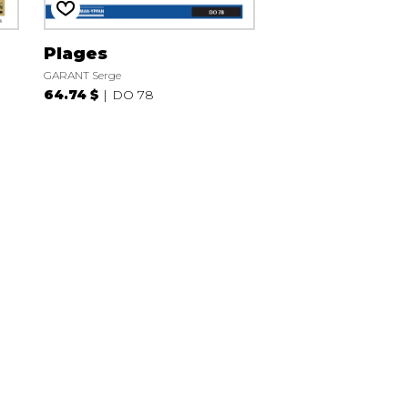
Plages
GARANT Serge
64.74 $
DO 78