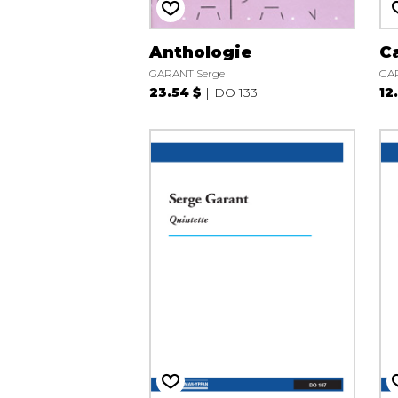
Anthologie
C
GARANT Serge
GAR
23.54 $
DO 133
12