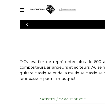
CATALOGUE
Explorez notre catalogue de partitions riche en œuvres originales
PAR
en arrangements de qualité.
Méthod
Guitare 
Explorez notre catalogue de partitions
2 guitare
riche en œuvres originales et en
arrangements de qualité.
3 guitare
D'Oz est fier de représenter plus de 600 a
PARTITIONS POUR GUITARE
4 guitare
compositeurs, arrangeurs et éditeurs. Au sei
5 guitare
guitare classique et de la musique classique 
Ensembl
leur passion pour la musique!
PARTITIONS POUR AUTRES INSTRUMENTS
Orchestr
Concerto
Guitare 
PARTITIONS POUR ENSEMBLES
ARTISTES
GARANT SERGE
Musique