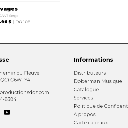
ivages
ANT Serge
.96 $
DO 108
sse
Informations
chemin du Fleuve
Distributeurs
(
QC
)
G6W 1Y4
Doberman Musique
Catalogue
productionsdoz.com
Services
34-8384
Politique de Confident
À propos
Carte cadeaux