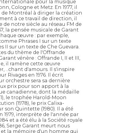
internationale pour la musique
nn, Cologne et Metz. En 1977, il
 de Montréal à diriger la création
ent à ce travail de direction, il
ue de notre siècle au réseau FM de
67, la pensée musicale de Garant
e chaque œuvre : par exemple,
comme Phrases I sur un texte
s II sur un texte de Che Guevara.
tes du thème de l'Offrande
nt vénère : Offrande I, II et III,
talie, il ramène cette œuvre
 ...chant d'amours. Il s'inspire
r Rivages en 1976. Il écrit
ur orchestre sera sa dernière
x prix pour son apport à la
que canadienne, dont la médaille
71), le trophée Harold-Moon
tion (1978), le prix Calixa-
r son Quintette (1980). Il a été
 1979, interprète de l'année par
84 et a été élu à la Société royale
86, Serge Garant meurt nous
e et la mémoire d'un homme qui