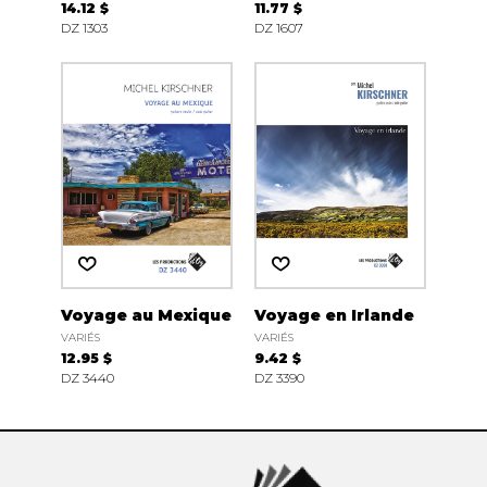
14.12 $
11.77 $
DZ 1303
DZ 1607
Voyage au Mexique
Voyage en Irlande
VARIÉS
VARIÉS
12.95 $
9.42 $
DZ 3440
DZ 3390