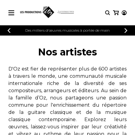
CATALOGUE
Des milliers d'œuvres musicales à portée de main
CONNEXION
Explorez notre catalogue de partitions
PARTITIONS 
INSCRIPTION
riche en œuvres originales et en
Nos artistes
arrangements de qualité.
Méthodes
Guitare seule
Explorez notre catalogue de partitions
D'Oz est fier de représenter plus de 600 artistes
riche en œuvres originales et en
2 guitares
à travers le monde, une communauté musicale
arrangements de qualité.
3 guitares
internationale riche de la diversité de ses
4 guitares
PARTITIONS POUR GUITARE
compositeurs, arrangeurs et éditeurs. Au sein de
5 guitares et plus
la famille d’Oz, nous partageons une passion
Ensemble de guitare
commune pour l'enrichissement du répertoire
PARTITIONS POUR AUTRES
Orchestre de guitares
INSTRUMENTS
de la guitare classique et de la musique
Concerto pour guitar
classique contemporaine. Explorez leurs
Guitare et un autre 
œuvres, laissez-vous inspirer par leur créativité
PARTITIONS POUR ENSEMBLES
Musique de chambre 
et vibrez au rythme de leur passion pour la