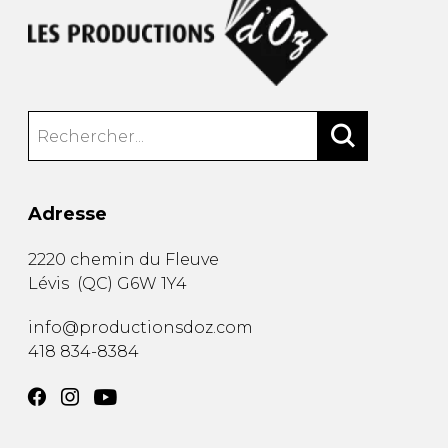
Adresse
2220 chemin du Fleuve
Lévis
(
QC
)
G6W 1Y4
info@productionsdoz.com
418 834-8384