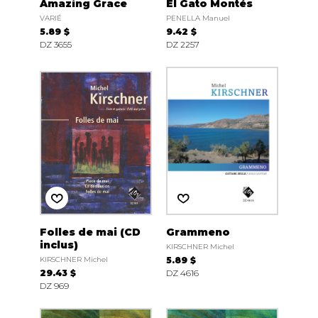
Amazing Grace
El Gato Montés
VARIÉ
PENELLA Manuel
5.89 $
9.42 $
DZ 3655
DZ 2257
Folles de mai (CD
Grammeno
inclus)
KIRSCHNER Michel
KIRSCHNER Michel
5.89 $
29.43 $
DZ 4616
DZ 969