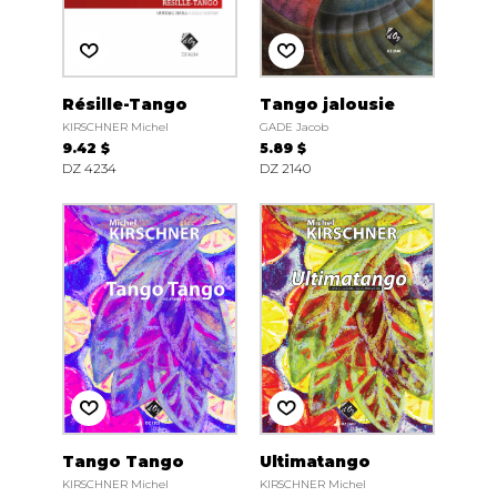
Résille-Tango
Tango jalousie
KIRSCHNER Michel
GADE Jacob
9.42 $
5.89 $
DZ 4234
DZ 2140
Tango Tango
Ultimatango
KIRSCHNER Michel
KIRSCHNER Michel