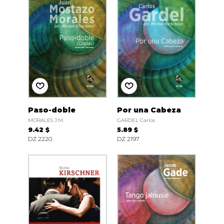
Paso-doble
Por una Cabeza
MORALES J.M.
GARDEL Carlos
9.42 $
5.89 $
DZ 2220
DZ 2197