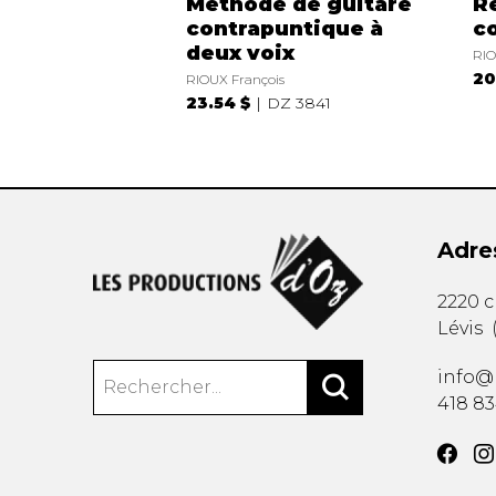
Méthode de guitare
R
contrapuntique à
c
deux voix
RIO
20
RIOUX François
23.54 $
DZ 3841
Adre
2220 
Lévis
info@
418 8