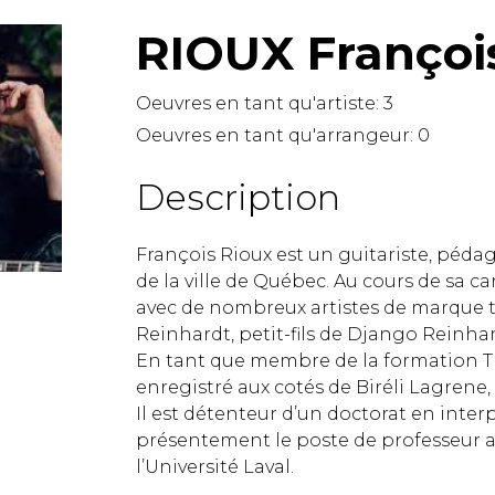
Hautbois
RIOUX Françoi
Luth
Mandoline
Orgue
Oeuvres en tant qu'artiste:
3
Percussion
Oeuvres en tant qu'arrangeur:
0
Piano
Saxophone
Description
Trombone
Trompette
François Rioux est un guitariste, péd
Tuba
de la ville de Québec. Au cours de sa car
Ukulélé
avec de nombreux artistes de marque t
Violon
Reinhardt, petit-fils de Django Reinhar
Violoncelle
En tant que membre de la formation The
Voix
enregistré aux cotés de Biréli Lagrene
Il est détenteur d’un doctorat en inter
présentement le poste de professeur a
l’Université Laval.