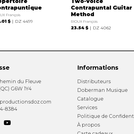
épertoire
Two-Voice
ontrapuntique
Contrapuntal Guitar
Method
UX François
.01 $
DZ 4499
RIOUX François
23.54 $
DZ 4062
sse
Informations
chemin du Fleuve
Distributeurs
(
QC
)
G6W 1Y4
Doberman Musique
Catalogue
productionsdoz.com
Services
34-8384
Politique de Confident
À propos
Carte cadeaux