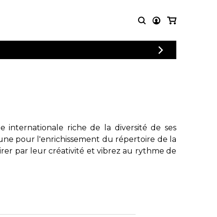
CONNEXION
PARTITIONS
AUTRES
INSCRIPTION
POUR
PRODUITS
ENSEMBLES
Articles promotionnels
Chœur
Cordes Knobloch
Concerto
Disques compacts et
Musique de chambre
DVDs
internationale riche de la diversité de ses
Orchestre
Ouvrages théoriques
une pour l'enrichissement du répertoire de la
et livres
Quatuor de flûtes
rer par leur créativité et vibrez au rythme de
Quatuor de saxophones