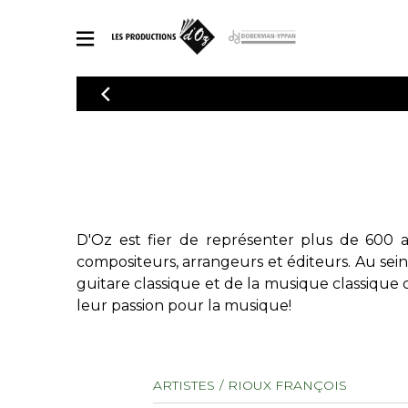
CATALOGUE
Explorez notre catalogue de partitions riche en œuvres originales
PAR
en arrangements de qualité.
Méthod
Guitare 
Explorez notre catalogue de partitions
2 guitare
riche en œuvres originales et en
arrangements de qualité.
3 guitare
D'Oz est fier de représenter plus de 600 a
PARTITIONS POUR GUITARE
4 guitare
compositeurs, arrangeurs et éditeurs. Au sei
5 guitare
guitare classique et de la musique classique 
Ensembl
leur passion pour la musique!
PARTITIONS POUR AUTRES INSTRUMENTS
Orchestr
Concerto
Guitare 
PARTITIONS POUR ENSEMBLES
ARTISTES
RIOUX FRANÇOIS
Musique