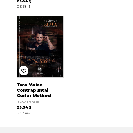
23.54 $
DZ 3841
Two-Voice
Contrapuntal
Guitar Method
RIOUX François
23.54 $
DZ 4062