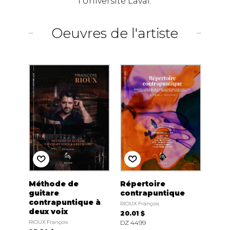
l’Université Laval.
Oeuvres de l'artiste
Méthode de
Répertoire
guitare
contrapuntique
contrapuntique à
RIOUX François
deux voix
20.01 $
RIOUX François
DZ 4499