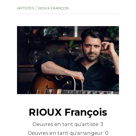
instrument
Chamber Music
ARTISTES
RIOUX FRANÇOIS
OTHER PRODUCTS
with Guitar
RIOUX François
Oeuvres en tant qu'artiste:
3
Oeuvres en tant qu'arrangeur:
0