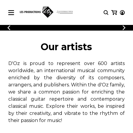
CATALOGUE
LOGIN
Explore our sheet music catalog, rich in
SHEET
Our artists
REGISTER
MUSIC
original works and quality arrangements.
FOR
GUITAR
D'Oz is proud to represent over 600 artists
Explore our sheet music catalog, rich
Methods
in original works and quality
worldwide, an international musical community
Solo Guitar
arrangements.
enriched by the diversity of its composers,
SHEET MUSIC FOR GUITAR
2 Guitars
arrangers, and publishers. Within the d'Oz family,
3 Guitars
we share a common passion for enriching the
4 Guitars
classical guitar repertoire and contemporary
SHEET MUSIC FOR OTHER
5 Guitars and More
INSTRUMENTS
classical music. Explore their works, be inspired
Guitar Ensemble
by their creativity, and vibrate to the rhythm of
Guitar Orchestra
their passion for music!
SHEET MUSIC FOR ENSEMBLE
Concertos
Guitar and other