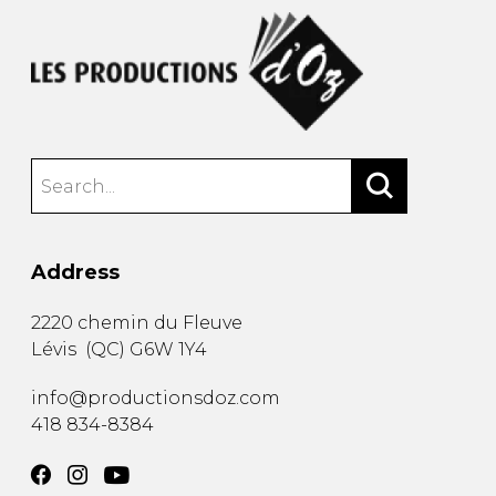
Address
2220 chemin du Fleuve
Lévis
(
QC
)
G6W 1Y4
info@productionsdoz.com
418 834-8384