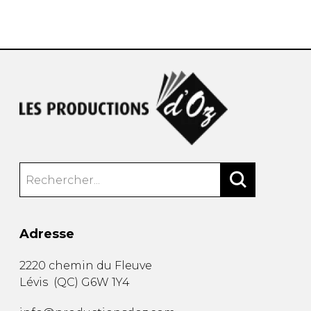
AUTRES PRODUITS
Adresse
2220 chemin du Fleuve
Lévis
(
QC
)
G6W 1Y4