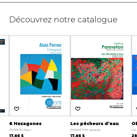
Découvrez notre catalogue
6 Hexagones
Les pêcheurs d’eau
O
PERRON Alain
PANNETON Isabelle
GIL
17.66 $
17.66 $
28