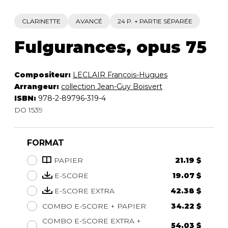
CLARINETTE
AVANCÉ
24 P. + PARTIE SÉPARÉE
Fulgurances, opus 75
Compositeur:
LECLAIR François-Hugues
Arrangeur:
collection Jean-Guy Boisvert
ISBN:
978-2-89796-319-4
DO 1539
FORMAT
PAPIER
21.19 $
E-SCORE
19.07 $
E-SCORE EXTRA
42.38 $
COMBO E-SCORE + PAPIER
34.22 $
COMBO E-SCORE EXTRA +
54.03 $