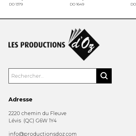
DO 1379
DO 1649
DO
Adresse
2220 chemin du Fleuve
Lévis
(
QC
)
G6W 1Y4
info@productionsdoz.com