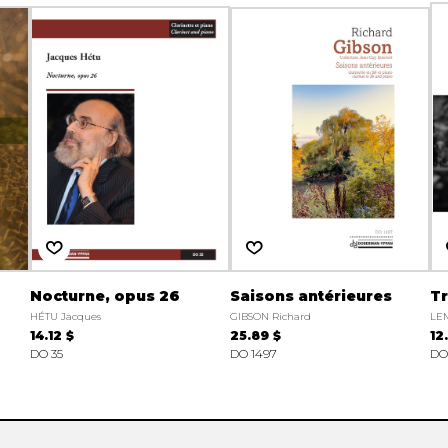
Nocturne, opus 26
Saisons antérieures
Tr
HÉTU Jacques
GIBSON Richard
LE
14.12 $
25.89 $
12
DO 35
DO 1497
DO