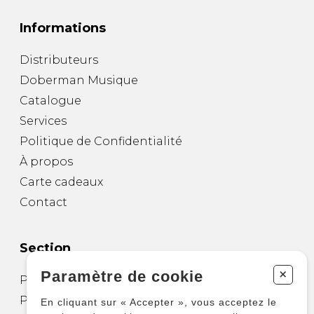
Informations
Distributeurs
Doberman Musique
Catalogue
Services
Politique de Confidentialité
À propos
Carte cadeaux
Contact
Section
+
Paramètre de cookie
Partitions pour guitare
Partitions pour autres instruments
En cliquant sur « Accepter », vous acceptez le