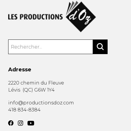
Adresse
2220 chemin du Fleuve
Lévis
(
QC
)
G6W 1Y4
info@productionsdoz.com
418 834-8384