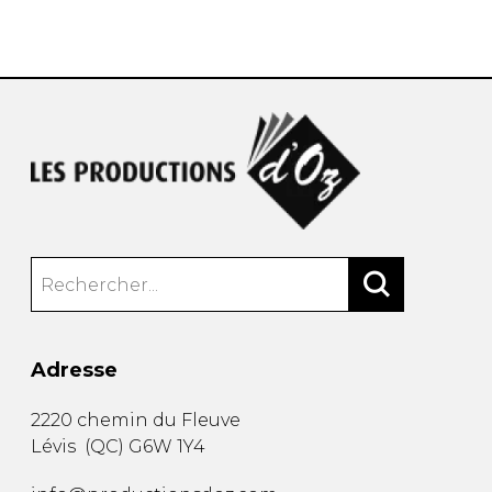
AUTRES PRODUITS
Adresse
2220 chemin du Fleuve
Lévis
(
QC
)
G6W 1Y4