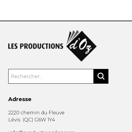
AUTRES PRODUITS
Adresse
2220 chemin du Fleuve
Lévis
(
QC
)
G6W 1Y4