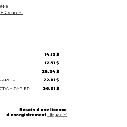
aele
R Vincent
14.12 $
12.71 $
28.24 $
PAPIER
22.81 $
TRA + PAPIER
36.01 $
Besoin d'une licence
d'enregistrement
Cliquez ici