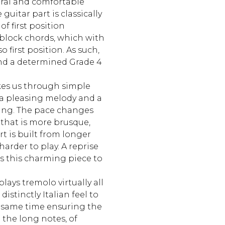
ural and comfortable
guitar part is classically
of first position
block chords, which with
o first position. As such,
nd a determined Grade 4
es us through simple
 a pleasing melody and a
ting. The pace changes
 that is more brusque,
t is built from longer
 harder to play. A reprise
s this charming piece to
lays tremolo virtually all
istinctly Italian feel to
e same time ensuring the
 the long notes, of