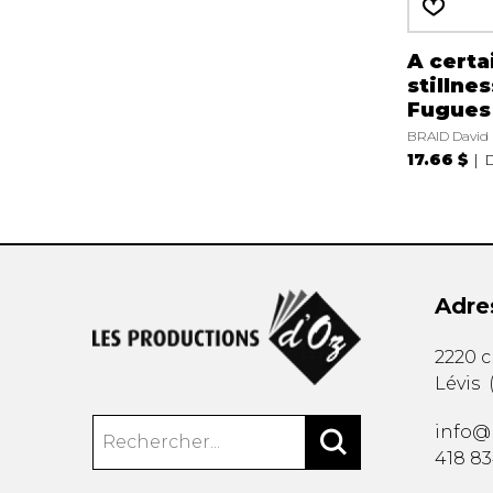
A certa
stillnes
Fugues 
BRAID David
17.66 $
D
Adre
2220 
Lévis
info@
418 8