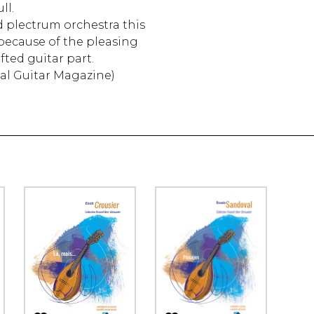
ll.
d plectrum orchestra this
y because of the pleasing
fted guitar part.
cal Guitar Magazine)