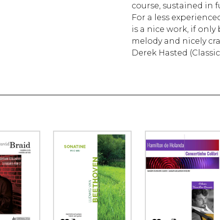
course, sustained in fu
For a less experience
is a nice work, if onl
melody and nicely cra
Derek Hasted (Classi