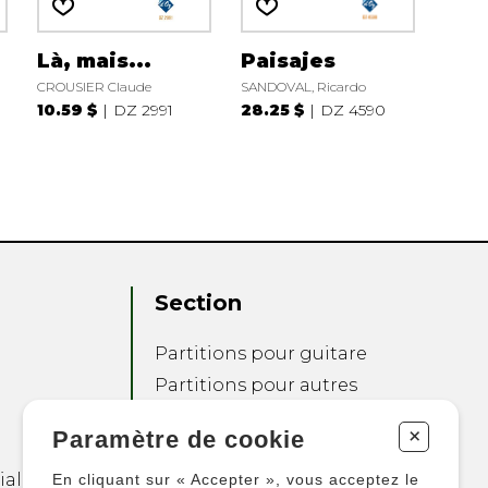
Là, mais...
Paisajes
CROUSIER Claude
SANDOVAL, Ricardo
10.59 $
DZ 2991
28.25 $
DZ 4590
Section
Partitions pour guitare
Partitions pour autres
instruments
+
Paramètre de cookie
Partitions pour
ensembles
ialité
En cliquant sur « Accepter », vous acceptez le