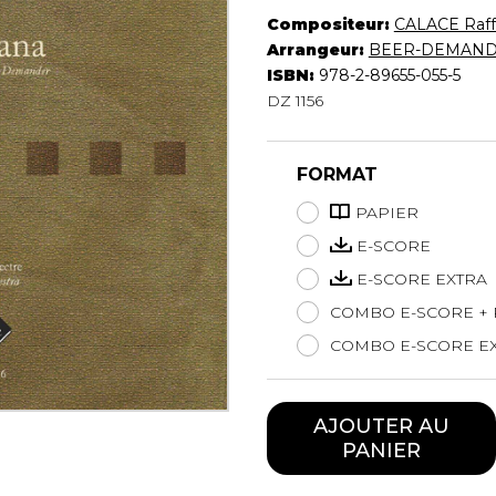
Hautbois
Compositeur:
CALACE Raff
Luth
Arrangeur:
BEER-DEMANDE
Mandoline
ISBN:
978-2-89655-055-5
Orgue
DZ 1156
Percussion
Piano
FORMAT
Saxophone
Trombone
PAPIER
Trompette
E-SCORE
Tuba
E-SCORE EXTRA
Ukulélé
Violon
COMBO E-SCORE + 
Violoncelle
COMBO E-SCORE EX
Voix
AJOUTER AU
PANIER