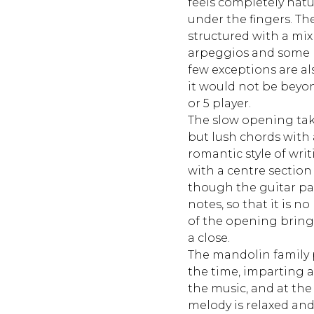
feels completely nat
under the fingers. The 
structured with a mix 
arpeggios and some 
few exceptions are als
it would not be beyo
or 5 player.
The slow opening tak
but lush chords with
romantic style of wri
with a centre section
though the guitar par
notes, so that it is no
of the opening bring
a close.
The mandolin family p
the time, imparting a d
the music, and at th
melody is relaxed and