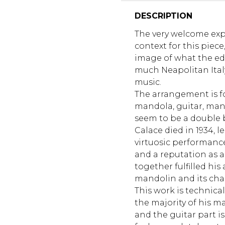
DESCRIPTION
The very welcome exp
context for this piece
image of what the edi
much Neapolitan Italy a
music.
The arrangement is f
mandola, guitar, ma
seem to be a double b
Calace died in 1934, l
virtuosic performanc
and a reputation as a 
together fulfilled hi
mandolin and its cha
This work is technicall
the majority of his m
and the guitar part i