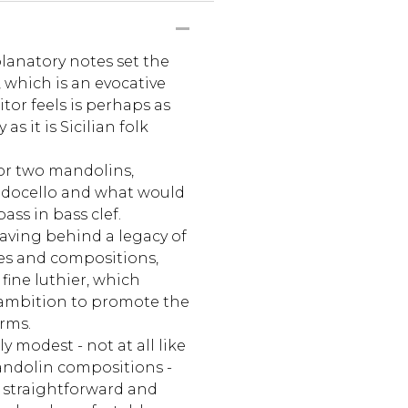
lanatory notes set the
, which is an evocative
tor feels is perhaps as
s it is Sicilian folk
or two mandolins,
ndocello and what would
ass in bass clef.
eaving behind a legacy of
es and compositions,
fine luthier, which
s ambition to promote the
rms.
y modest - not at all like
andolin compositions -
s straightforward and