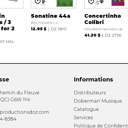
in
Sonatine 44a
Concertinho
s / 3
Colibri
BEETHOVEN L.V.
for 2
12.95 $
DZ 1810
HOLANDA Hamilton de
41.20 $
DZ 2736
O 1414
sse
Informations
chemin du Fleuve
Distributeurs
(
QC
)
G6W 1Y4
Doberman Musique
Catalogue
productionsdoz.com
Services
34-8384
Politique de Confident