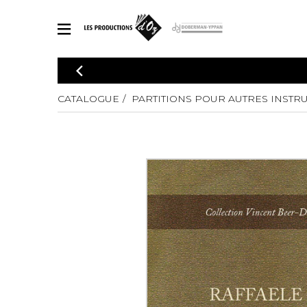
CATALOGUE
Explorez notre catalogue de partitions riche en œuvres originales
CATALOGUE
PARTITIONS POUR AUTRES INSTR
PAR
en arrangements de qualité.
Méthod
Guitare 
Explorez notre catalogue de partitions
2 guitare
riche en œuvres originales et en
arrangements de qualité.
3 guitare
PARTITIONS POUR GUITARE
4 guitare
5 guitare
Ensembl
PARTITIONS POUR AUTRES INSTRUMENTS
Orchestr
Concerto
Guitare 
PARTITIONS POUR ENSEMBLES
Musique