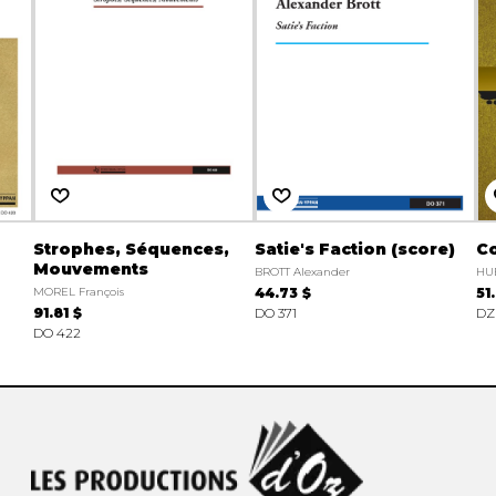
Strophes, Séquences,
Satie's Faction (score)
Co
Mouvements
BROTT Alexander
HUE
MOREL François
44.73 $
51
91.81 $
DO 371
DZ
DO 422