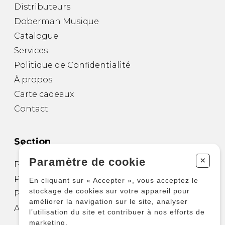
Distributeurs
Doberman Musique
Catalogue
Services
Politique de Confidentialité
À propos
Carte cadeaux
Contact
Section
+
Paramètre de cookie
Partitions pour guitare
Partitions pour autres instruments
En cliquant sur « Accepter », vous acceptez le
stockage de cookies sur votre appareil pour
Partitions pour ensembles
améliorer la navigation sur le site, analyser
Autres produits
l’utilisation du site et contribuer à nos efforts de
marketing.