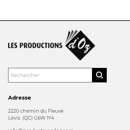
AUTRES PRODUITS
Adresse
2220 chemin du Fleuve
Lévis
(
QC
)
G6W 1Y4