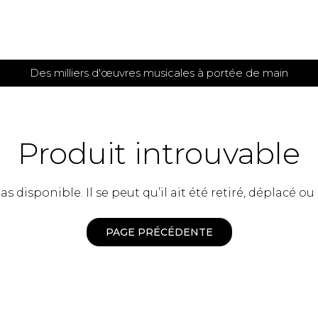
Des milliers d'œuvres musicales à portée de main
 et
TITIONS POUR GUITARE
PARTITIONS
POUR
AUTRES
es
INSTRUMENTS
Produit introuvable
seule
Alto
s
Basse électrique
s
 disponible. Il se peut qu’il ait été retiré, déplacé ou
Basson
s
Clarinette
s et plus
Clavecin
PAGE PRÉCÉDENTE
e de guitares
Contrebasse
e de guitares
Cor anglais
 pour guitare
Cor français
et un autre instrument
Flûte
 de chambre avec guitare
Harpe