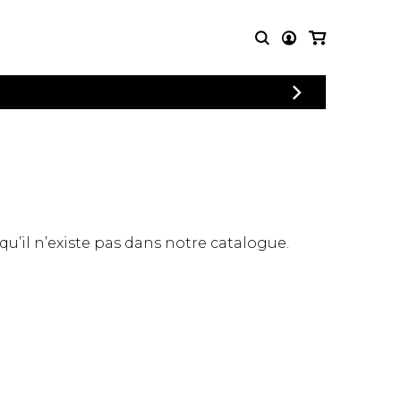
CONNEXION
PARTITIONS
AUTRES
INSCRIPTION
POUR
PRODUITS
ENSEMBLES
Articles promotionnels
Chœur
Cordes Knobloch
Concerto
Disques compacts et
Musique de chambre
DVDs
 qu’il n’existe pas dans notre catalogue.
Orchestre
Ouvrages théoriques
et livres
Quatuor de flûtes
Quatuor de saxophones