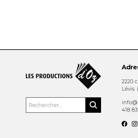
AUTRES PRODUITS
Adre
2220 
Lévis
info@
418 8