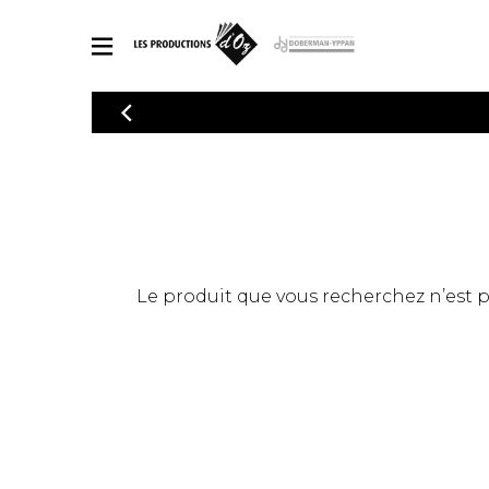
CATALOGUE
Explorez notre catalogue de partitions riche en œuvres originales
PAR
en arrangements de qualité.
Méthod
Guitare 
Explorez notre catalogue de partitions
2 guitare
riche en œuvres originales et en
arrangements de qualité.
3 guitare
PARTITIONS POUR GUITARE
Le produit que vous recherchez n’est pas
4 guitare
5 guitare
Ensembl
PARTITIONS POUR AUTRES INSTRUMENTS
Orchestr
Concerto
Guitare 
PARTITIONS POUR ENSEMBLES
Musique