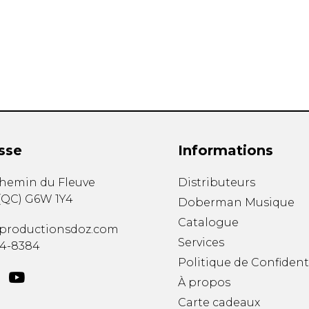
Hautbois
Luth
Mandoline
Orgue
Percussion
Piano
Saxophone
Trombone
Trompette
sse
Informations
Tuba
Ukulélé
chemin du Fleuve
Distributeurs
Violon
(
QC
)
G6W 1Y4
Doberman Musique
Violoncelle
Catalogue
Voix
productionsdoz.com
Services
34-8384
Politique de Confident
À propos
Carte cadeaux